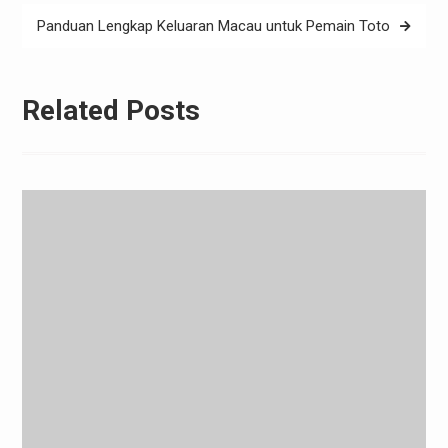
Panduan Lengkap Keluaran Macau untuk Pemain Toto
Related Posts