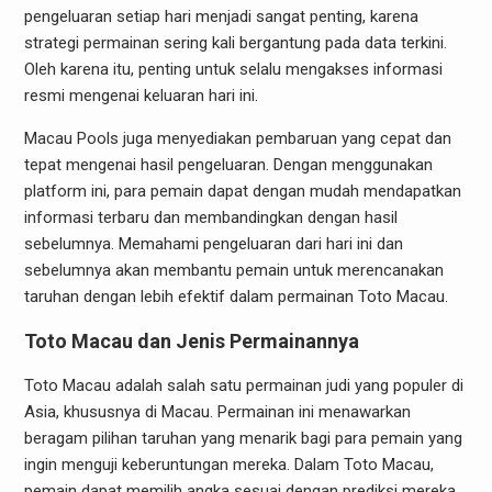
pengeluaran setiap hari menjadi sangat penting, karena
strategi permainan sering kali bergantung pada data terkini.
Oleh karena itu, penting untuk selalu mengakses informasi
resmi mengenai keluaran hari ini.
Macau Pools juga menyediakan pembaruan yang cepat dan
tepat mengenai hasil pengeluaran. Dengan menggunakan
platform ini, para pemain dapat dengan mudah mendapatkan
informasi terbaru dan membandingkan dengan hasil
sebelumnya. Memahami pengeluaran dari hari ini dan
sebelumnya akan membantu pemain untuk merencanakan
taruhan dengan lebih efektif dalam permainan Toto Macau.
Toto Macau dan Jenis Permainannya
Toto Macau adalah salah satu permainan judi yang populer di
Asia, khususnya di Macau. Permainan ini menawarkan
beragam pilihan taruhan yang menarik bagi para pemain yang
ingin menguji keberuntungan mereka. Dalam Toto Macau,
pemain dapat memilih angka sesuai dengan prediksi mereka