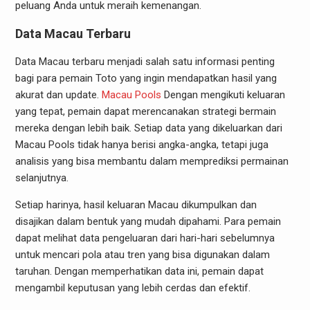
peluang Anda untuk meraih kemenangan.
Data Macau Terbaru
Data Macau terbaru menjadi salah satu informasi penting
bagi para pemain Toto yang ingin mendapatkan hasil yang
akurat dan update.
Macau Pools
Dengan mengikuti keluaran
yang tepat, pemain dapat merencanakan strategi bermain
mereka dengan lebih baik. Setiap data yang dikeluarkan dari
Macau Pools tidak hanya berisi angka-angka, tetapi juga
analisis yang bisa membantu dalam memprediksi permainan
selanjutnya.
Setiap harinya, hasil keluaran Macau dikumpulkan dan
disajikan dalam bentuk yang mudah dipahami. Para pemain
dapat melihat data pengeluaran dari hari-hari sebelumnya
untuk mencari pola atau tren yang bisa digunakan dalam
taruhan. Dengan memperhatikan data ini, pemain dapat
mengambil keputusan yang lebih cerdas dan efektif.