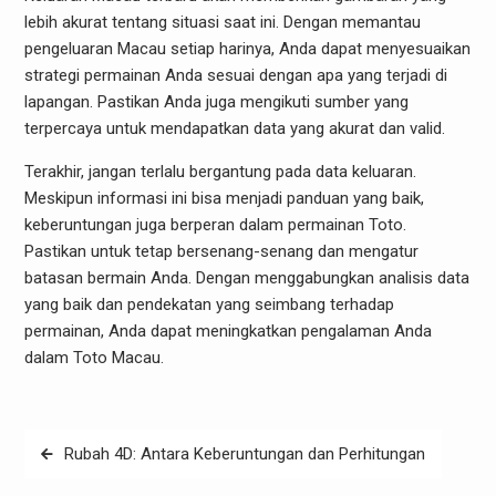
lebih akurat tentang situasi saat ini. Dengan memantau
pengeluaran Macau setiap harinya, Anda dapat menyesuaikan
strategi permainan Anda sesuai dengan apa yang terjadi di
lapangan. Pastikan Anda juga mengikuti sumber yang
terpercaya untuk mendapatkan data yang akurat dan valid.
Terakhir, jangan terlalu bergantung pada data keluaran.
Meskipun informasi ini bisa menjadi panduan yang baik,
keberuntungan juga berperan dalam permainan Toto.
Pastikan untuk tetap bersenang-senang dan mengatur
batasan bermain Anda. Dengan menggabungkan analisis data
yang baik dan pendekatan yang seimbang terhadap
permainan, Anda dapat meningkatkan pengalaman Anda
dalam Toto Macau.
Post
Rubah 4D: Antara Keberuntungan dan Perhitungan
navigation