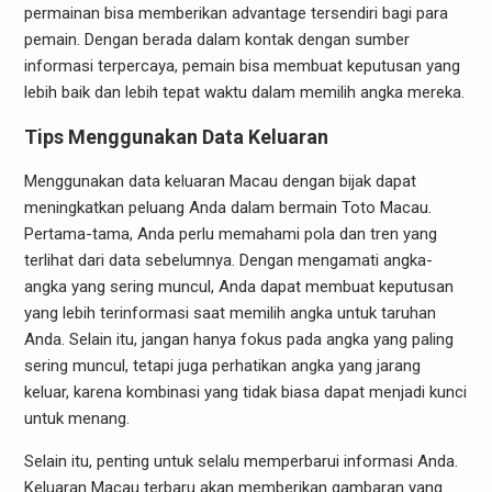
permainan bisa memberikan advantage tersendiri bagi para
pemain. Dengan berada dalam kontak dengan sumber
informasi terpercaya, pemain bisa membuat keputusan yang
lebih baik dan lebih tepat waktu dalam memilih angka mereka.
Tips Menggunakan Data Keluaran
Menggunakan data keluaran Macau dengan bijak dapat
meningkatkan peluang Anda dalam bermain Toto Macau.
Pertama-tama, Anda perlu memahami pola dan tren yang
terlihat dari data sebelumnya. Dengan mengamati angka-
angka yang sering muncul, Anda dapat membuat keputusan
yang lebih terinformasi saat memilih angka untuk taruhan
Anda. Selain itu, jangan hanya fokus pada angka yang paling
sering muncul, tetapi juga perhatikan angka yang jarang
keluar, karena kombinasi yang tidak biasa dapat menjadi kunci
untuk menang.
Selain itu, penting untuk selalu memperbarui informasi Anda.
Keluaran Macau terbaru akan memberikan gambaran yang