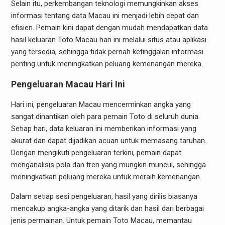
Selain itu, perkembangan teknologi memungkinkan akses
informasi tentang data Macau ini menjadi lebih cepat dan
efisien. Pemain kini dapat dengan mudah mendapatkan data
hasil keluaran Toto Macau hari ini melalui situs atau aplikasi
yang tersedia, sehingga tidak pernah ketinggalan informasi
penting untuk meningkatkan peluang kemenangan mereka.
Pengeluaran Macau Hari Ini
Hari ini, pengeluaran Macau mencerminkan angka yang
sangat dinantikan oleh para pemain Toto di seluruh dunia.
Setiap hari, data keluaran ini memberikan informasi yang
akurat dan dapat dijadikan acuan untuk memasang taruhan.
Dengan mengikuti pengeluaran terkini, pemain dapat
menganalisis pola dan tren yang mungkin muncul, sehingga
meningkatkan peluang mereka untuk meraih kemenangan.
Dalam setiap sesi pengeluaran, hasil yang dirilis biasanya
mencakup angka-angka yang ditarik dan hasil dari berbagai
jenis permainan. Untuk pemain Toto Macau, memantau