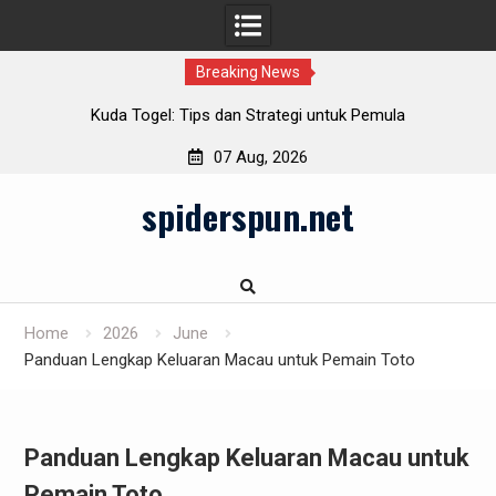
Breaking News
ran
Kuda Togel: Tips dan Strategi untuk Pemula
07 Aug, 2026
Skip
spiderspun.net
to
content
Home
2026
June
Panduan Lengkap Keluaran Macau untuk Pemain Toto
Panduan Lengkap Keluaran Macau untuk
Pemain Toto