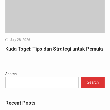
July 28, 2026
Kuda Togel: Tips dan Strategi untuk Pemula
Search
Search
Recent Posts