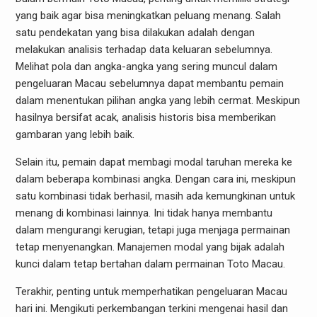
yang baik agar bisa meningkatkan peluang menang. Salah
satu pendekatan yang bisa dilakukan adalah dengan
melakukan analisis terhadap data keluaran sebelumnya.
Melihat pola dan angka-angka yang sering muncul dalam
pengeluaran Macau sebelumnya dapat membantu pemain
dalam menentukan pilihan angka yang lebih cermat. Meskipun
hasilnya bersifat acak, analisis historis bisa memberikan
gambaran yang lebih baik.
Selain itu, pemain dapat membagi modal taruhan mereka ke
dalam beberapa kombinasi angka. Dengan cara ini, meskipun
satu kombinasi tidak berhasil, masih ada kemungkinan untuk
menang di kombinasi lainnya. Ini tidak hanya membantu
dalam mengurangi kerugian, tetapi juga menjaga permainan
tetap menyenangkan. Manajemen modal yang bijak adalah
kunci dalam tetap bertahan dalam permainan Toto Macau.
Terakhir, penting untuk memperhatikan pengeluaran Macau
hari ini. Mengikuti perkembangan terkini mengenai hasil dan