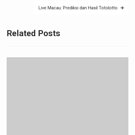
Live Macau: Prediksi dan Hasil Totolotto
Related Posts