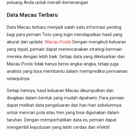
peluang Anda untuk meraih kemenangan.
Data Macau Terbaru
Data Macau terbaru menjadi salah satu informasi penting
bagi para pemain Toto yang ingin mendapatkan hasil yang
akurat dan update.
Macau Pools
Dengan mengikuti keluaran
yang tepat, pemain dapat merencanakan strategi bermain
mereka dengan lebih baik. Setiap data yang dikeluarkan dari
Macau Pools tidak hanya berisi angka-angka, tetapi juga
analisis yang bisa membantu dalam memprediksi permainan
selanjutnya.
Setiap harinya, hasil keluaran Macau dikumpulkan dan
disajikan dalam bentuk yang mudah dipahami. Para pemain
dapat melihat data pengeluaran dari hari-hari sebelumnya
untuk mencari pola atau tren yang bisa digunakan dalam
taruhan. Dengan memperhatikan data ini, pemain dapat
mengambil keputusan yang lebih cerdas dan efektif.