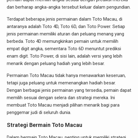
dan berharap angka-angka tersebut keluar dalam pengundian.
Terdapat beberapa jenis permainan dalam Toto Macau, di
antaranya adalah Toto 4D, Toto 6D, dan Toto Power. Setiap
jenis permainan memiliki aturan dan peluang menang yang
berbeda. Toto 4D memungkinkan pemain untuk memilih
empat digit angka, sementara Toto 6D menuntut prediksi
enam digit. Toto Power, di sisi lain, adalah versi yang lebih
menarik dengan peluang hadiah yang lebih besar.
Permainan Toto Macau tidak hanya menawarkan keseruan,
tetapi juga peluang untuk memenangkan hadiah besar.
Dengan berbagai jenis permainan yang tersedia, pemain dapat
memilih sesuai dengan selera dan strategi mereka. Ini
membuat Toto Macau menjadi pilihan menarik bagi para
penggemar judi di seluruh dunia.
Strategi Bermain Toto Macau
Dalam bermain Toto Macau, penting untuk memiliki strategi