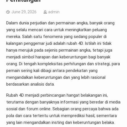
June 29, 2026
admin
Dalam dunia perjudian dan permainan angka, banyak orang
yang selalu mencari cara untuk meningkatkan peluang
mereka. Salah satu fenomena yang sedang populer di
kalangan penggemar judi adalah rubah 4D. Istilah ini tidak
hanya merujuk pada sejenis permainan angka, tetapi juga
menjadi simbol harapan dan keberuntungan bagi banyak
orang. Di tengah kompleksitas perhitungan dan strategi, para
pemain sering kali dibagi antara pendekatan yang
mengandalkan keberuntungan dan yang lebih rasional
berdasarkan analisis data.
Rubah 4D menjadi perbincangan hangat belakangan ini,
terutama dengan banyaknya informasi yang beredar di media
sosial dan forum online. Sebagian orang percaya bahwa ada
pola dan cara tertentu untuk memprediksi hasil, sementara
yang lain mengandalkan insting dan keberuntungan belaka.