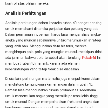
kontrol atas pilihan mereka.
Analisis Perhitungan
Analisis perhitungan dalam konteks rubah 4D sangat penting
untuk memahami dinamika perjudian dan peluang yang ada.
Dalam permainan ini, pemain harus bisa menganalisis angka-
angka yang muncul sebelumnya untuk merumuskan strategi
yang lebih baik. Menggunakan data historis, mereka
menghimpun pola-pola yang mungkin muncul, meskipun tidak
ada jaminan bahwa pola tersebut akan terulang.
Rubah4d
Ini
membuat rubah4d menarik, karena ada elemen
keberuntungan yang tetap tidak bisa diabaikan.
Di sisi lain, perhitungan matematis juga menjadi kunci dalam
menghitung kemungkinan kemenangan dalam rubah 4D.
Pemain bisa menggunakan rumus probabilitas sederhana
untuk menentukan angka yang memiliki potensi lebih tinggi
untuk muncul. Dengan memperhatikan frekuensi angka dan
kombinasi yang sering muncul, pemain dapat membuat