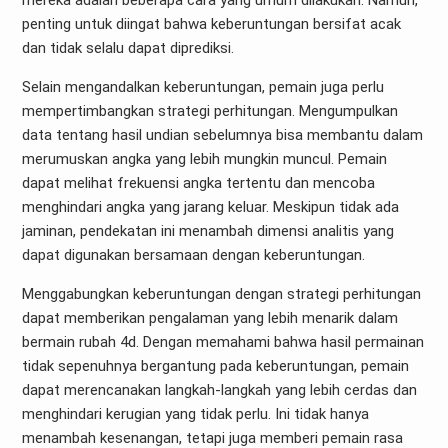
mereka adalah beberapa cara yang umum dilakukan. Namun,
penting untuk diingat bahwa keberuntungan bersifat acak
dan tidak selalu dapat diprediksi.
Selain mengandalkan keberuntungan, pemain juga perlu
mempertimbangkan strategi perhitungan. Mengumpulkan
data tentang hasil undian sebelumnya bisa membantu dalam
merumuskan angka yang lebih mungkin muncul. Pemain
dapat melihat frekuensi angka tertentu dan mencoba
menghindari angka yang jarang keluar. Meskipun tidak ada
jaminan, pendekatan ini menambah dimensi analitis yang
dapat digunakan bersamaan dengan keberuntungan.
Menggabungkan keberuntungan dengan strategi perhitungan
dapat memberikan pengalaman yang lebih menarik dalam
bermain rubah 4d. Dengan memahami bahwa hasil permainan
tidak sepenuhnya bergantung pada keberuntungan, pemain
dapat merencanakan langkah-langkah yang lebih cerdas dan
menghindari kerugian yang tidak perlu. Ini tidak hanya
menambah kesenangan, tetapi juga memberi pemain rasa