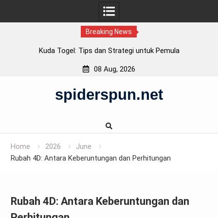
Breaking News
ran
Kuda Togel: Tips dan Strategi untuk Pemula
08 Aug, 2026
Skip
spiderspun.net
to
content
Home
2026
June
Rubah 4D: Antara Keberuntungan dan Perhitungan
Rubah 4D: Antara Keberuntungan dan
Perhitungan