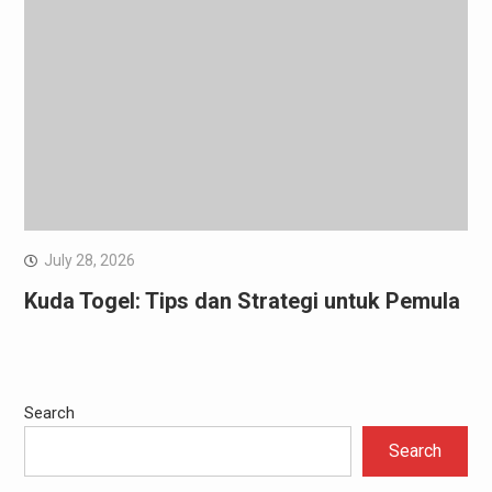
July 28, 2026
Kuda Togel: Tips dan Strategi untuk Pemula
Search
Search