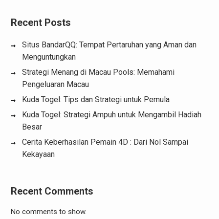
Recent Posts
Situs BandarQQ: Tempat Pertaruhan yang Aman dan
Menguntungkan
Strategi Menang di Macau Pools: Memahami
Pengeluaran Macau
Kuda Togel: Tips dan Strategi untuk Pemula
Kuda Togel: Strategi Ampuh untuk Mengambil Hadiah
Besar
Cerita Keberhasilan Pemain 4D : Dari Nol Sampai
Kekayaan
Recent Comments
No comments to show.