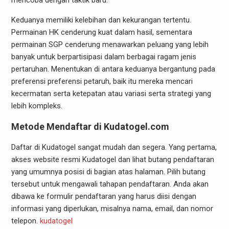
mencoba dengan taktik baru.
Keduanya memiliki kelebihan dan kekurangan tertentu.
Permainan HK cenderung kuat dalam hasil, sementara
permainan SGP cenderung menawarkan peluang yang lebih
banyak untuk berpartisipasi dalam berbagai ragam jenis
pertaruhan. Menentukan di antara keduanya bergantung pada
preferensi preferensi petaruh, baik itu mereka mencari
kecermatan serta ketepatan atau variasi serta strategi yang
lebih kompleks.
Metode Mendaftar di Kudatogel.com
Daftar di Kudatogel sangat mudah dan segera. Yang pertama,
akses website resmi Kudatogel dan lihat butang pendaftaran
yang umumnya posisi di bagian atas halaman. Pilih butang
tersebut untuk mengawali tahapan pendaftaran. Anda akan
dibawa ke formulir pendaftaran yang harus diisi dengan
informasi yang diperlukan, misalnya nama, email, dan nomor
telepon.
kudatogel