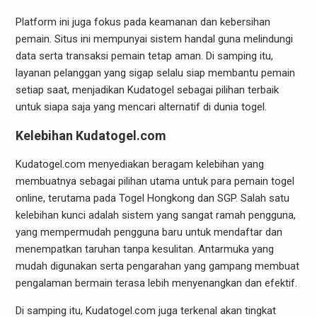
Platform ini juga fokus pada keamanan dan kebersihan
pemain. Situs ini mempunyai sistem handal guna melindungi
data serta transaksi pemain tetap aman. Di samping itu,
layanan pelanggan yang sigap selalu siap membantu pemain
setiap saat, menjadikan Kudatogel sebagai pilihan terbaik
untuk siapa saja yang mencari alternatif di dunia togel.
Kelebihan Kudatogel.com
Kudatogel.com menyediakan beragam kelebihan yang
membuatnya sebagai pilihan utama untuk para pemain togel
online, terutama pada Togel Hongkong dan SGP. Salah satu
kelebihan kunci adalah sistem yang sangat ramah pengguna,
yang mempermudah pengguna baru untuk mendaftar dan
menempatkan taruhan tanpa kesulitan. Antarmuka yang
mudah digunakan serta pengarahan yang gampang membuat
pengalaman bermain terasa lebih menyenangkan dan efektif.
Di samping itu, Kudatogel.com juga terkenal akan tingkat