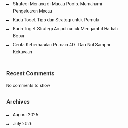
Strategi Menang di Macau Pools: Memahami
Pengeluaran Macau
Kuda Togel: Tips dan Strategi untuk Pemula
Kuda Togel: Strategi Ampuh untuk Mengambil Hadiah
Besar
Cerita Keberhasilan Pemain 4D : Dari Nol Sampai
Kekayaan
Recent Comments
No comments to show.
Archives
August 2026
July 2026