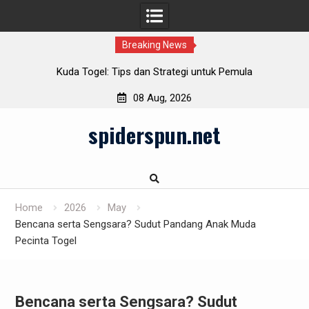
Breaking News
ran
Kuda Togel: Tips dan Strategi untuk Pemula
08 Aug, 2026
Skip
spiderspun.net
to
content
Home
2026
May
Bencana serta Sengsara? Sudut Pandang Anak Muda
Pecinta Togel
Bencana serta Sengsara? Sudut