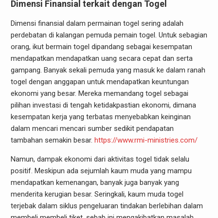
Dimensi Finansial terkait dengan Togel
Dimensi finansial dalam permainan togel sering adalah
perdebatan di kalangan pemuda pemain togel. Untuk sebagian
orang, ikut bermain togel dipandang sebagai kesempatan
mendapatkan mendapatkan uang secara cepat dan serta
gampang. Banyak sekali pemuda yang masuk ke dalam ranah
togel dengan anggapan untuk mendapatkan keuntungan
ekonomi yang besar. Mereka memandang togel sebagai
pilihan investasi di tengah ketidakpastian ekonomi, dimana
kesempatan kerja yang terbatas menyebabkan keinginan
dalam mencari mencari sumber sedikit pendapatan
tambahan semakin besar.
https://www.rmi-ministries.com/
Namun, dampak ekonomi dari aktivitas togel tidak selalu
positif. Meskipun ada sejumlah kaum muda yang mampu
mendapatkan kemenangan, banyak juga banyak yang
menderita kerugian besar. Seringkali, kaum muda togel
terjebak dalam siklus pengeluaran tindakan berlebihan dalam
membeli membeli tiket, sebab ini mengakibatkan masalah