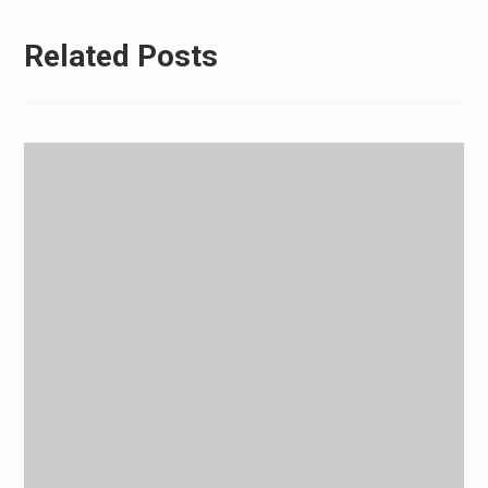
Related Posts