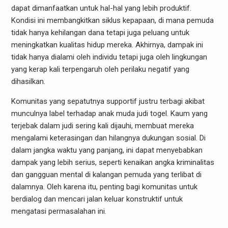
dapat dimanfaatkan untuk hal-hal yang lebih produktif.
Kondisi ini membangkitkan siklus kepapaan, di mana pemuda
tidak hanya kehilangan dana tetapi juga peluang untuk
meningkatkan kualitas hidup mereka. Akhirnya, dampak ini
tidak hanya dialami oleh individu tetapi juga oleh lingkungan
yang kerap kali terpengaruh oleh perilaku negatif yang
dihasilkan.
Komunitas yang sepatutnya supportif justru terbagi akibat
munculnya label terhadap anak muda judi togel. Kaum yang
terjebak dalam judi sering kali dijauhi, membuat mereka
mengalami keterasingan dan hilangnya dukungan sosial. Di
dalam jangka waktu yang panjang, ini dapat menyebabkan
dampak yang lebih serius, seperti kenaikan angka kriminalitas
dan gangguan mental di kalangan pemuda yang terlibat di
dalamnya. Oleh karena itu, penting bagi komunitas untuk
berdialog dan mencari jalan keluar konstruktif untuk
mengatasi permasalahan ini.