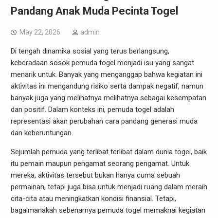
Pandang Anak Muda Pecinta Togel
May 22, 2026
admin
Di tengah dinamika sosial yang terus berlangsung,
keberadaan sosok pemuda togel menjadi isu yang sangat
menarik untuk. Banyak yang menganggap bahwa kegiatan ini
aktivitas ini mengandung risiko serta dampak negatif, namun
banyak juga yang melihatnya melihatnya sebagai kesempatan
dan positif. Dalam konteks ini, pemuda togel adalah
representasi akan perubahan cara pandang generasi muda
dan keberuntungan.
Sejumlah pemuda yang terlibat terlibat dalam dunia togel, baik
itu pemain maupun pengamat seorang pengamat. Untuk
mereka, aktivitas tersebut bukan hanya cuma sebuah
permainan, tetapi juga bisa untuk menjadi ruang dalam meraih
cita-cita atau meningkatkan kondisi finansial. Tetapi,
bagaimanakah sebenarnya pemuda togel memaknai kegiatan