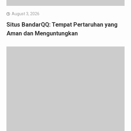
August 3, 2026
Situs BandarQQ: Tempat Pertaruhan yang
Aman dan Menguntungkan