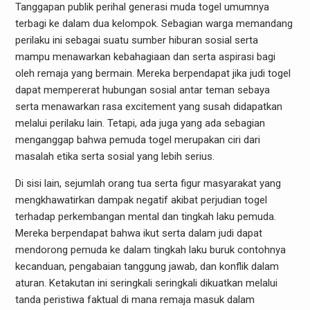
Tanggapan publik perihal generasi muda togel umumnya
terbagi ke dalam dua kelompok. Sebagian warga memandang
perilaku ini sebagai suatu sumber hiburan sosial serta
mampu menawarkan kebahagiaan dan serta aspirasi bagi
oleh remaja yang bermain. Mereka berpendapat jika judi togel
dapat mempererat hubungan sosial antar teman sebaya
serta menawarkan rasa excitement yang susah didapatkan
melalui perilaku lain. Tetapi, ada juga yang ada sebagian
menganggap bahwa pemuda togel merupakan ciri dari
masalah etika serta sosial yang lebih serius.
Di sisi lain, sejumlah orang tua serta figur masyarakat yang
mengkhawatirkan dampak negatif akibat perjudian togel
terhadap perkembangan mental dan tingkah laku pemuda.
Mereka berpendapat bahwa ikut serta dalam judi dapat
mendorong pemuda ke dalam tingkah laku buruk contohnya
kecanduan, pengabaian tanggung jawab, dan konflik dalam
aturan. Ketakutan ini seringkali seringkali dikuatkan melalui
tanda peristiwa faktual di mana remaja masuk dalam