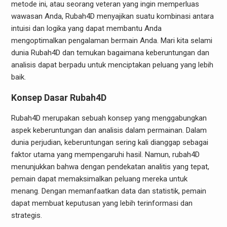
metode ini, atau seorang veteran yang ingin memperluas
wawasan Anda, Rubah4D menyajikan suatu kombinasi antara
intuisi dan logika yang dapat membantu Anda
mengoptimalkan pengalaman bermain Anda. Mari kita selami
dunia Rubah4D dan temukan bagaimana keberuntungan dan
analisis dapat berpadu untuk menciptakan peluang yang lebih
baik.
Konsep Dasar Rubah4D
Rubah4D merupakan sebuah konsep yang menggabungkan
aspek keberuntungan dan analisis dalam permainan. Dalam
dunia perjudian, keberuntungan sering kali dianggap sebagai
faktor utama yang mempengaruhi hasil. Namun, rubah4D
menunjukkan bahwa dengan pendekatan analitis yang tepat,
pemain dapat memaksimalkan peluang mereka untuk
menang. Dengan memanfaatkan data dan statistik, pemain
dapat membuat keputusan yang lebih terinformasi dan
strategis.