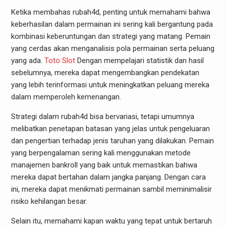
Ketika membahas rubah4d, penting untuk memahami bahwa
keberhasilan dalam permainan ini sering kali bergantung pada
kombinasi keberuntungan dan strategi yang matang. Pemain
yang cerdas akan menganalisis pola permainan serta peluang
yang ada.
Toto Slot
Dengan mempelajari statistik dan hasil
sebelumnya, mereka dapat mengembangkan pendekatan
yang lebih terinformasi untuk meningkatkan peluang mereka
dalam memperoleh kemenangan.
Strategi dalam rubah4d bisa bervariasi, tetapi umumnya
melibatkan penetapan batasan yang jelas untuk pengeluaran
dan pengertian terhadap jenis taruhan yang dilakukan. Pemain
yang berpengalaman sering kali menggunakan metode
manajemen bankroll yang baik untuk memastikan bahwa
mereka dapat bertahan dalam jangka panjang. Dengan cara
ini, mereka dapat menikmati permainan sambil meminimalisir
risiko kehilangan besar.
Selain itu, memahami kapan waktu yang tepat untuk bertaruh