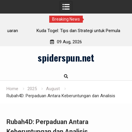
Breaking News
ran
Kuda Togel: Tips dan Strategi untuk Pemula
09 Aug, 2026
Skip
spiderspun.net
to
content
Home
2025
August
Rubah4D: Perpaduan Antara Keberuntungan dan Analisis
Rubah4D: Perpaduan Antara
Keberuntungan dan Analisis