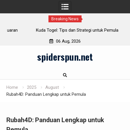
Breaking News
ran
Kuda Togel: Tips dan Strategi untuk Pemula
06 Aug, 2026
Skip
spiderspun.net
to
content
Home
2025
August
Rubah4D: Panduan Lengkap untuk Pemula
Rubah4D: Panduan Lengkap untuk
Pemula