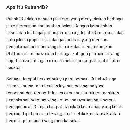
Apa itu Rubah4D?
Rubah4D adalah sebuah platform yang menyediakan berbagai
jenis permainan dan taruhan online. Dengan kemudahan
akses dan berbagai pilihan permainan, Rubah4D menjadi salah
satu pilihan populer di kalangan pemain yang mencari
pengalaman bermain yang menarik dan menguntungkan.
Platform ini menawarkan berbagai kategori permainan yang
dapat diakses dengan mudah melalui perangkat mobile atau
desktop.
Sebagai tempat berkumpulnya para pemain, Rubah4D juga
dikenal karena memberikan layanan pelanggan yang
responsif dan ramah. Situs ini dirancang untuk memastikan
pengalaman bermain yang aman dan nyaman bagi semua
penggunanya. Dengan langkah-langkah keamanan yang ketat,
pemain dapat merasa tenang saat melakukan transaksi dan
bermain permainan yang mereka sukai.