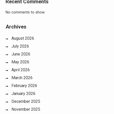
Recent Comments
No comments to show.
Archives
August 2026
July 2026
June 2026
May 2026
April 2026
March 2026
February 2026
January 2026
December 2025
November 2025