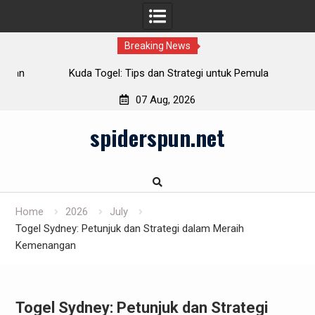
Breaking News
ran
Kuda Togel: Tips dan Strategi untuk Pemula
07 Aug, 2026
Skip
spiderspun.net
to
content
Home
2026
July
Togel Sydney: Petunjuk dan Strategi dalam Meraih
Kemenangan
Togel Sydney: Petunjuk dan Strategi