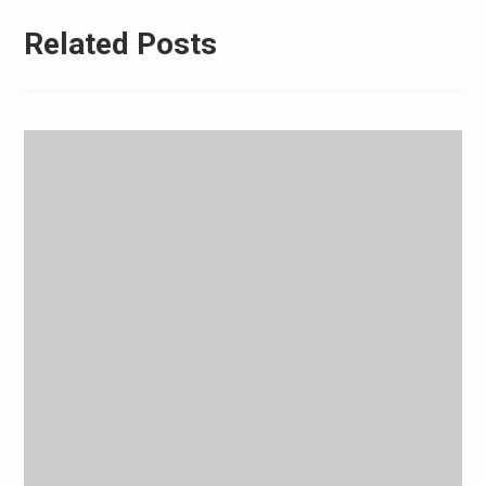
Related Posts