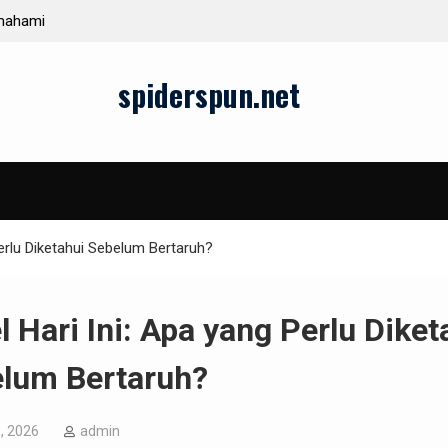
tuk Pemula
Kuda Togel: Strategi Ampuh untuk Mengamb
Besar
spiderspun.net
Perlu Diketahui Sebelum Bertaruh?
l Hari Ini: Apa yang Perlu Diket
lum Bertaruh?
, 2026
admin