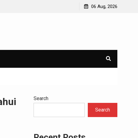
il Hadiah
Situs BandarQQ: Tempat Pertaruhan yang Aman dan
06 Aug, 2026
Menguntungkan
Search
ahui
Search
Recent Posts