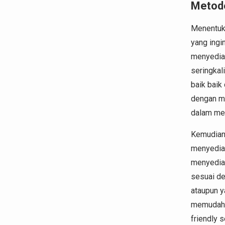
Metode
Menentuka
yang ingi
menyediak
seringkal
baik baik
dengan me
dalam men
Kemudian,
menyediak
menyedia
sesuai de
ataupun ya
memudahka
friendly s