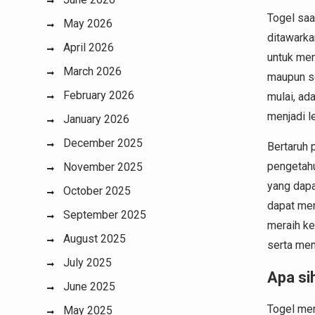
Togel saa
May 2026
ditawarka
April 2026
untuk men
March 2026
maupun se
February 2026
mulai, ad
menjadi l
January 2026
December 2025
Bertaruh 
pengetahu
November 2025
yang dapa
October 2025
dapat men
September 2025
meraih ke
August 2025
serta mem
July 2025
Apa si
June 2025
Togel mer
May 2025