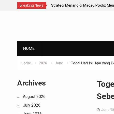
acau Pools: Memahami
Kuda Togel: Tips dan Strategi un
Breaking News
Skip
to
content
HOME
Home
2026
June
Togel Hari Ini: Apa yang 
Archives
Toge
Sebe
August 2026
July 2026
June 15
June 2026