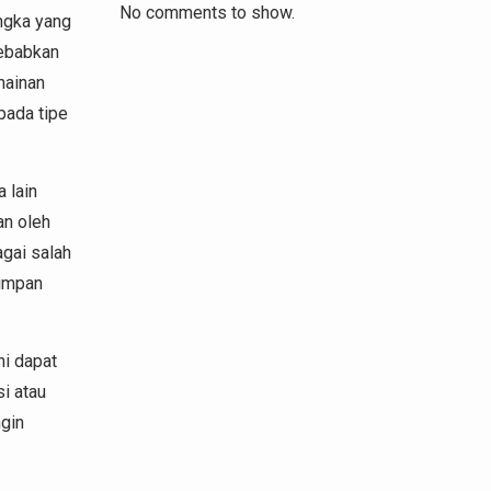
No comments to show.
angka yang
sebabkan
mainan
pada tipe
 lain
an oleh
agai salah
yimpan
ni dapat
i atau
gin