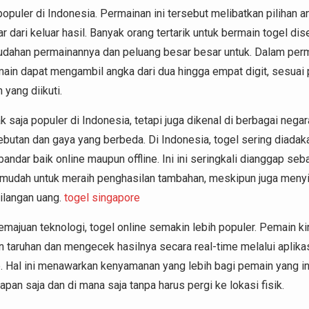
opuler di Indonesia. Permainan ini tersebut melibatkan pilihan 
ar dari keluar hasil. Banyak orang tertarik untuk bermain togel di
dahan permainannya dan peluang besar besar untuk. Dalam per
main dapat mengambil angka dari dua hingga empat digit, sesuai 
 yang diikuti.
k saja populer di Indonesia, tetapi juga dikenal di berbagai negara
butan dan gaya yang berbeda. Di Indonesia, togel sering diadak
andar baik online maupun offline. Ini ini seringkali dianggap seb
 mudah untuk meraih penghasilan tambahan, meskipun juga men
hilangan uang.
togel singapore
majuan teknologi, togel online semakin lebih populer. Pemain ki
 taruhan dan mengecek hasilnya secara real-time melalui aplikas
. Hal ini menawarkan kenyamanan yang lebih bagi pemain yang in
apan saja dan di mana saja tanpa harus pergi ke lokasi fisik.