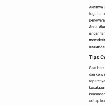
Akhirnya,
togel onl
penawara
Anda. Aka
jangan te
memaksima
menaikkan
Tips C
Saat berk
dan kenya
tepercaya
kesaksian 
keamanan 
setiap ke