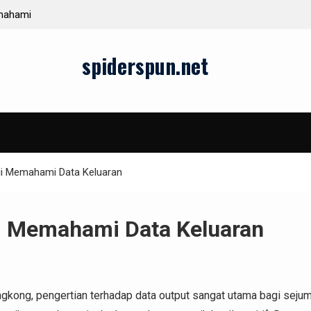
ips dan Strategi untuk Pemula
Kuda Togel: Strategi A
Besar
spiderspun.net
gi Memahami Data Keluaran
gi Memahami Data Keluaran
ngkong, pengertian terhadap data output sangat utama bagi seju