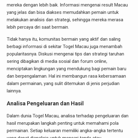
mereka dengan lebih baik. Informasi mengenai result Macau
yang jelas dan bisa diakses memudahkan pemain untuk
melakukan analisis dan strategi, sehingga mereka merasa
lebih percaya diri saat bermain.
Tidak hanya itu, komunitas bermain yang aktif dan saling
berbagi informasi di sekitar Togel Macau juga menambah
popularitasnya. Diskusi mengenai tips dan strategi taruhan
sering dibagikan di media sosial dan forum online,
menciptakan lingkungan yang mendukung bagi pemain baru
dan berpengalaman. Hal ini membangun rasa kebersamaan
dalam permainan, yang sulit ditemukan di jenis perjudian
lainnya.
Analisa Pengeluaran dan Hasil
Dalam dunia Togel Macau, analisa terhadap pengeluaran dan
hasil merupakan langkah penting untuk memahami pola
permainan. Setiap keluaran memiliki angka-angka tertentu