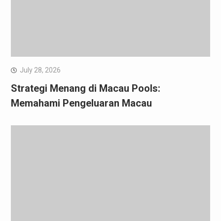
July 28, 2026
Strategi Menang di Macau Pools:
Memahami Pengeluaran Macau