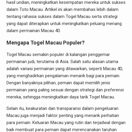
hasil undian, meningkatkan kesempatan mereka untuk sukses
dalam Toto Macau. Artikel ini akan membahas lebih dalam
tentang rahasia sukses dalam Togel Macau serta strategi
yang dapat diterapkan untuk meningkatkan peluang menang
dalam permainan Macau 4D.
Mengapa Togel Macau Populer?
Togel Macau semakin populer di kalangan penggemar
permainan judi, terutama di Asia. Salah satu alasan utama
adalah variasi permainan yang ditawarkan, seperti Macau 4D,
yang menghadirkan pengalaman menarik bagi para pemain.
Dengan banyaknya pilihan, pemain dapat memilih jenis
permainan yang paling sesuai dengan strategi dan preferensi
mereka, sehingga meningkatkan daya tarik Togel Macau.
Selain itu, keakuratan dan transparansi dalam pengeluaran
Macau juga menjadi faktor penting yang menarik perhatian
para pemain. Keluaran Macau yang rutin dan terjadwal dengan
baik membuat para pemain dapat merencanakan taruhan