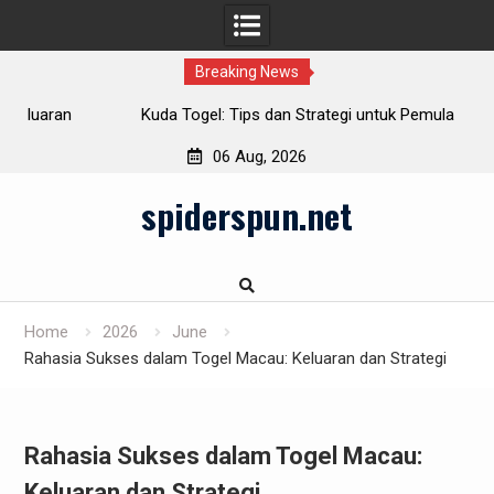
Breaking News
ran
Kuda Togel: Tips dan Strategi untuk Pemula
06 Aug, 2026
Skip
spiderspun.net
to
content
Home
2026
June
Rahasia Sukses dalam Togel Macau: Keluaran dan Strategi
Rahasia Sukses dalam Togel Macau:
Keluaran dan Strategi