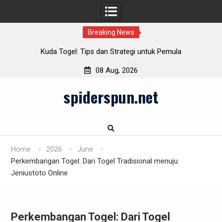
Breaking News
ran
Kuda Togel: Tips dan Strategi untuk Pemula
08 Aug, 2026
Skip
spiderspun.net
to
content
Home
2026
June
Perkembangan Togel: Dari Togel Tradisional menuju
Jeniustoto Online
Perkembangan Togel: Dari Togel