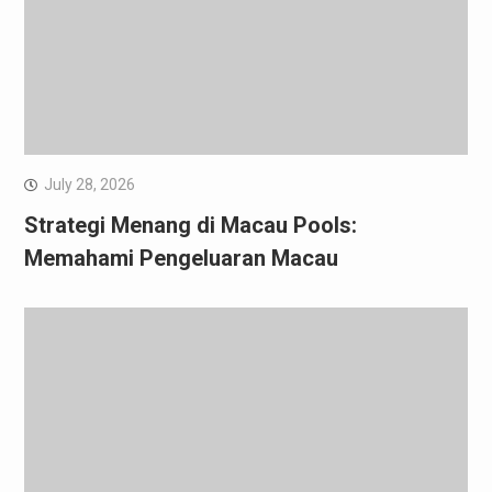
July 28, 2026
Strategi Menang di Macau Pools:
Memahami Pengeluaran Macau