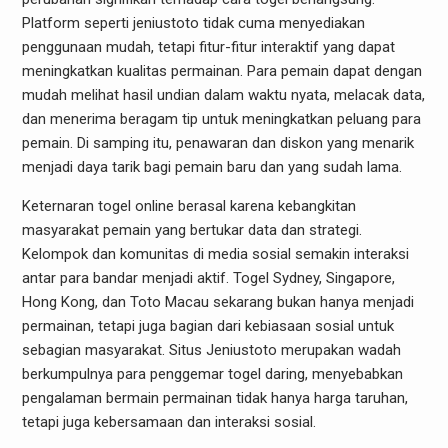
Platform seperti jeniustoto tidak cuma menyediakan
penggunaan mudah, tetapi fitur-fitur interaktif yang dapat
meningkatkan kualitas permainan. Para pemain dapat dengan
mudah melihat hasil undian dalam waktu nyata, melacak data,
dan menerima beragam tip untuk meningkatkan peluang para
pemain. Di samping itu, penawaran dan diskon yang menarik
menjadi daya tarik bagi pemain baru dan yang sudah lama.
Keternaran togel online berasal karena kebangkitan
masyarakat pemain yang bertukar data dan strategi.
Kelompok dan komunitas di media sosial semakin interaksi
antar para bandar menjadi aktif. Togel Sydney, Singapore,
Hong Kong, dan Toto Macau sekarang bukan hanya menjadi
permainan, tetapi juga bagian dari kebiasaan sosial untuk
sebagian masyarakat. Situs Jeniustoto merupakan wadah
berkumpulnya para penggemar togel daring, menyebabkan
pengalaman bermain permainan tidak hanya harga taruhan,
tetapi juga kebersamaan dan interaksi sosial.