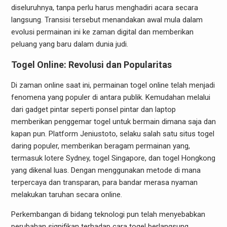
diseluruhnya, tanpa perlu harus menghadiri acara secara
langsung. Transisi tersebut menandakan awal mula dalam
evolusi permainan ini ke zaman digital dan memberikan
peluang yang baru dalam dunia judi.
Togel Online: Revolusi dan Popularitas
Di zaman online saat ini, permainan togel online telah menjadi
fenomena yang populer di antara publik. Kemudahan melalui
dari gadget pintar seperti ponsel pintar dan laptop
memberikan penggemar togel untuk bermain dimana saja dan
kapan pun. Platform Jeniustoto, selaku salah satu situs togel
daring populer, memberikan beragam permainan yang,
termasuk lotere Sydney, togel Singapore, dan togel Hongkong
yang dikenal luas. Dengan menggunakan metode di mana
terpercaya dan transparan, para bandar merasa nyaman
melakukan taruhan secara online.
Perkembangan di bidang teknologi pun telah menyebabkan
perubahan signifikan terhadap cara togel berlangsung.