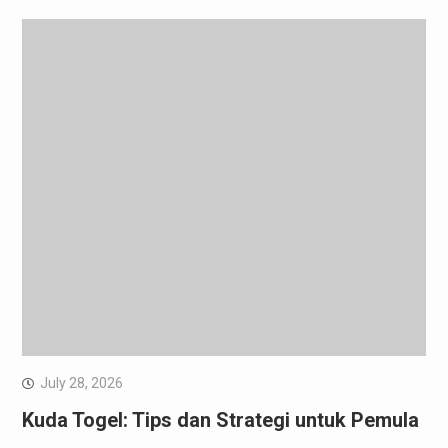
July 28, 2026
Kuda Togel: Tips dan Strategi untuk Pemula