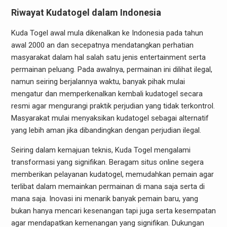
Riwayat Kudatogel dalam Indonesia
Kuda Togel awal mula dikenalkan ke Indonesia pada tahun
awal 2000 an dan secepatnya mendatangkan perhatian
masyarakat dalam hal salah satu jenis entertainment serta
permainan peluang. Pada awalnya, permainan ini dilihat ilegal,
namun seiring berjalannya waktu, banyak pihak mulai
mengatur dan memperkenalkan kembali kudatogel secara
resmi agar mengurangi praktik perjudian yang tidak terkontrol.
Masyarakat mulai menyaksikan kudatogel sebagai alternatif
yang lebih aman jika dibandingkan dengan perjudian ilegal.
Seiring dalam kemajuan teknis, Kuda Togel mengalami
transformasi yang signifikan. Beragam situs online segera
memberikan pelayanan kudatogel, memudahkan pemain agar
terlibat dalam memainkan permainan di mana saja serta di
mana saja. Inovasi ini menarik banyak pemain baru, yang
bukan hanya mencari kesenangan tapi juga serta kesempatan
agar mendapatkan kemenangan yang signifikan. Dukungan