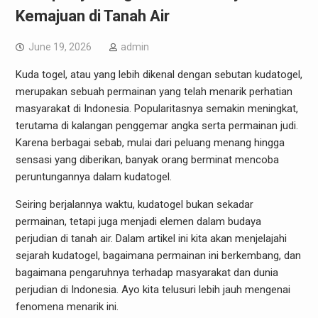
Kemajuan di Tanah Air
June 19, 2026
admin
Kuda togel, atau yang lebih dikenal dengan sebutan kudatogel,
merupakan sebuah permainan yang telah menarik perhatian
masyarakat di Indonesia. Popularitasnya semakin meningkat,
terutama di kalangan penggemar angka serta permainan judi.
Karena berbagai sebab, mulai dari peluang menang hingga
sensasi yang diberikan, banyak orang berminat mencoba
peruntungannya dalam kudatogel.
Seiring berjalannya waktu, kudatogel bukan sekadar
permainan, tetapi juga menjadi elemen dalam budaya
perjudian di tanah air. Dalam artikel ini kita akan menjelajahi
sejarah kudatogel, bagaimana permainan ini berkembang, dan
bagaimana pengaruhnya terhadap masyarakat dan dunia
perjudian di Indonesia. Ayo kita telusuri lebih jauh mengenai
fenomena menarik ini.