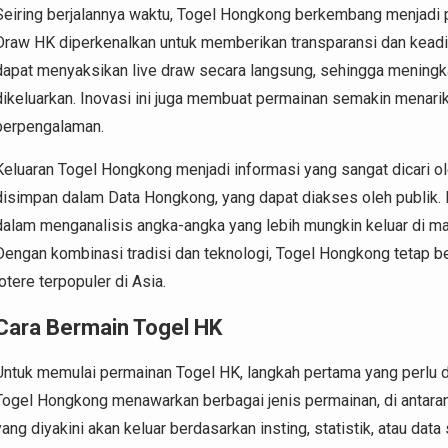
Seiring berjalannya waktu, Togel Hongkong berkembang menjadi p
Draw HK diperkenalkan untuk memberikan transparansi dan keadi
dapat menyaksikan live draw secara langsung, sehingga meningk
dikeluarkan. Inovasi ini juga membuat permainan semakin menari
berpengalaman.
Keluaran Togel Hongkong menjadi informasi yang sangat dicari ol
disimpan dalam Data Hongkong, yang dapat diakses oleh publik.
dalam menganalisis angka-angka yang lebih mungkin keluar di mas
Dengan kombinasi tradisi dan teknologi, Togel Hongkong tetap 
lotere terpopuler di Asia.
Cara Bermain Togel HK
Untuk memulai permainan Togel HK, langkah pertama yang perlu di
Togel Hongkong menawarkan berbagai jenis permainan, di antara
yang diyakini akan keluar berdasarkan insting, statistik, atau 