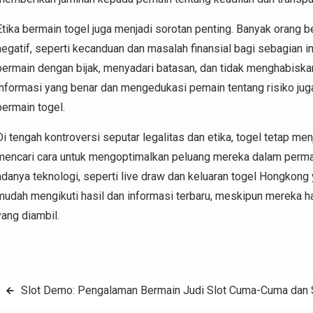
Etika bermain togel juga menjadi sorotan penting. Banyak oran
negatif, seperti kecanduan dan masalah finansial bagi sebagian in
bermain dengan bijak, menyadari batasan, dan tidak menghabisk
informasi yang benar dan mengedukasi pemain tentang risiko jug
bermain togel.
Di tengah kontroversi seputar legalitas dan etika, togel tetap me
mencari cara untuk mengoptimalkan peluang mereka dalam permaina
adanya teknologi, seperti live draw dan keluaran togel Hongkong 
mudah mengikuti hasil dan informasi terbaru, meskipun mereka ha
yang diambil.
Post
Slot Demo: Pengalaman Bermain Judi Slot Cuma-Cuma dan 