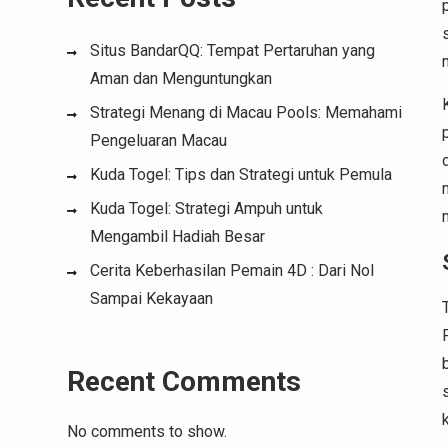
Situs BandarQQ: Tempat Pertaruhan yang
Aman dan Menguntungkan
Strategi Menang di Macau Pools: Memahami
Pengeluaran Macau
Kuda Togel: Tips dan Strategi untuk Pemula
Kuda Togel: Strategi Ampuh untuk
Mengambil Hadiah Besar
Cerita Keberhasilan Pemain 4D : Dari Nol
Sampai Kekayaan
Recent Comments
No comments to show.