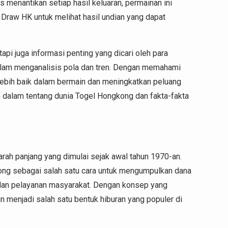
menantikan setiap hasil keluaran, permainan ini
 Draw HK untuk melihat hasil undian yang dapat
pi juga informasi penting yang dicari oleh para
lam menganalisis pola dan tren. Dengan memahami
lebih baik dalam bermain dan meningkatkan peluang
h dalam tentang dunia Togel Hongkong dan fakta-fakta
arah panjang yang dimulai sejak awal tahun 1970-an.
kong sebagai salah satu cara untuk mengumpulkan dana
 dan pelayanan masyarakat. Dengan konsep yang
 menjadi salah satu bentuk hiburan yang populer di