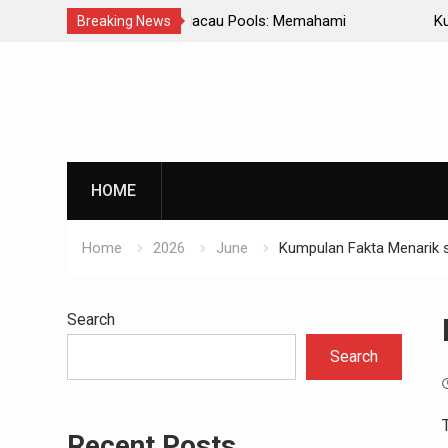
 Pools: Memahami
Kuda Togel: Tips dan Strategi untuk 
Breaking News
Skip
to
content
HOME
Home
2026
June
Kumpulan Fakta Menarik 
Search
Search
Recent Posts