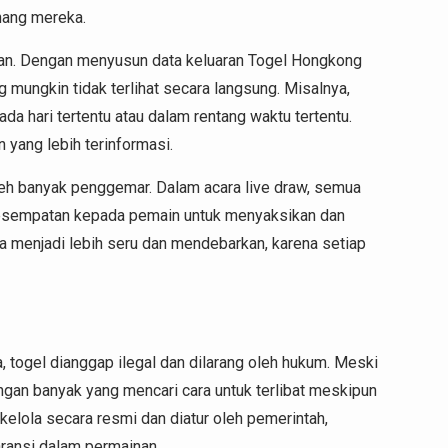
nang mereka.
nan. Dengan menyusun data keluaran Togel Hongkong
g mungkin tidak terlihat secara langsung. Misalnya,
 hari tertentu atau dalam rentang waktu tertentu.
yang lebih terinformasi.
leh banyak penggemar. Dalam acara live draw, semua
kesempatan kepada pemain untuk menyaksikan dan
na menjadi lebih seru dan mendebarkan, karena setiap
a, togel dianggap ilegal dan dilarang oleh hukum. Meski
engan banyak yang mencari cara untuk terlibat meskipun
kelola secara resmi dan diatur oleh pemerintah,
ransi dalam permainan.