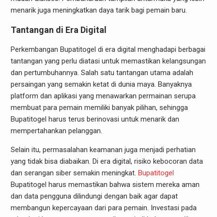
menarik juga meningkatkan daya tarik bagi pemain baru.
Tantangan di Era Digital
Perkembangan Bupatitogel di era digital menghadapi berbagai
tantangan yang perlu diatasi untuk memastikan kelangsungan
dan pertumbuhannya. Salah satu tantangan utama adalah
persaingan yang semakin ketat di dunia maya. Banyaknya
platform dan aplikasi yang menawarkan permainan serupa
membuat para pemain memiliki banyak pilihan, sehingga
Bupatitogel harus terus berinovasi untuk menarik dan
mempertahankan pelanggan.
Selain itu, permasalahan keamanan juga menjadi perhatian
yang tidak bisa diabaikan. Di era digital, risiko kebocoran data
dan serangan siber semakin meningkat.
Bupatitogel
Bupatitogel harus memastikan bahwa sistem mereka aman
dan data pengguna dilindungi dengan baik agar dapat
membangun kepercayaan dari para pemain. Investasi pada