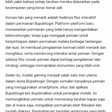
lebih yakin bahwa setiap taruhan mereka didasarkan pada
kesempatan yang benar-benar adil.
Inovasi lain yang menarik adalah hadirnya fitur interaktif
dalam permainan Bupatitogel. Platform-platform baru
menawarkan permainan yang tidak hanya mengandalkan
keberuntungan, tetapi juga mengajak pemain untuk
berpartisipasi dalam permainan melalui berbagai tantangan
dan kuis. Ini membuat pengalaman bermain lebih menarik dan
menghibur, serta mendorong interaksi antar pemain. Dengan
adanya fitur sosial, pemain dapat berbagi pengalaman dan
strategi, sehingga menciptakan komunitas yang lebih erat.
Selain itu, mobile gaming menjadi salah satu tren utama
dalam dunia Bupatitogel. Dengan semakin banyaknya pemain
yang menggunakan smartphone, situs dan aplikasi
Bupatitogel kini dioptimalkan untuk perangkat mobile. Ini
memungkinkan pemain untuk memasang taruhan kapan saja
dan di mana saja, menjadikan permainan lebih fleksibel dan
mudah diakses. Pembaharuan tampilan antarmuka yang lebih