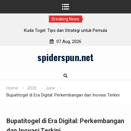
Breaking News
ran
Kuda Togel: Tips dan Strategi untuk Pemula
07 Aug, 2026
Skip
spiderspun.net
to
content
Home
2026
June
Bupatitogel di Era Digital: Perkembangan dan Inovasi Terkini
Bupatitogel di Era Digital: Perkembangan
dan Inovasi Terkini