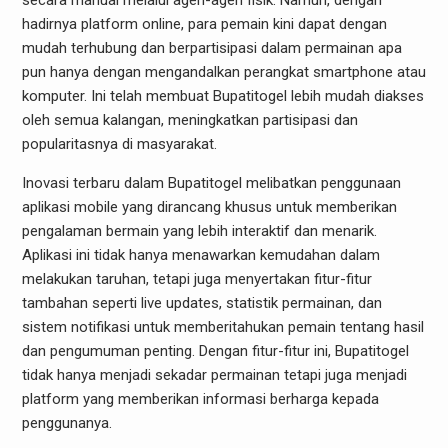
secara manual melalui agen-agen fisik. Namun, dengan
hadirnya platform online, para pemain kini dapat dengan
mudah terhubung dan berpartisipasi dalam permainan apa
pun hanya dengan mengandalkan perangkat smartphone atau
komputer. Ini telah membuat Bupatitogel lebih mudah diakses
oleh semua kalangan, meningkatkan partisipasi dan
popularitasnya di masyarakat.
Inovasi terbaru dalam Bupatitogel melibatkan penggunaan
aplikasi mobile yang dirancang khusus untuk memberikan
pengalaman bermain yang lebih interaktif dan menarik.
Aplikasi ini tidak hanya menawarkan kemudahan dalam
melakukan taruhan, tetapi juga menyertakan fitur-fitur
tambahan seperti live updates, statistik permainan, dan
sistem notifikasi untuk memberitahukan pemain tentang hasil
dan pengumuman penting. Dengan fitur-fitur ini, Bupatitogel
tidak hanya menjadi sekadar permainan tetapi juga menjadi
platform yang memberikan informasi berharga kepada
penggunanya.