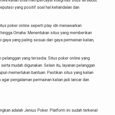
wa kalian bisa mempercayai integritas situs tersebut.
reputasi yang positif soal hal kehandalan dan
situs poker online seperti play idn menawarkan
em hingga Omaha. Menentukan situs yang memberikan
gaya yang paling sesuai dari gaya permainan kalian,
 pelanggan yang tersedia. Situs poker online yang
serta mudah digunakan. Selain itu, layanan pelanggan
upun memerlukan bantuan. Pastikan situs yang kalian
agar pengalaman permainan kalian jadi lancar dan
ngkan adalah Jenius Poker. Platform ini sudah terkenal