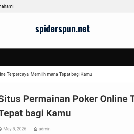
egi untuk Pemula
Kuda Togel: Strategi Ampuh untuk Me
Besar
spiderspun.net
line Terpercaya: Memilih mana Tepat bagi Kamu
Situs Permainan Poker Online 
Tepat bagi Kamu
May 8, 2026
admin