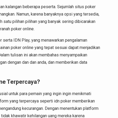
ngan kalangan beberapa peserta. Sejumlah situs poker
nangkan. Namun, karena banyaknya opsi yang tersedia,
 satu pilihan pilihan yang banyak sering dibicarakan
 ranah poker online.
ker serta IDN Play, yang menawarkan pengalaman
inan poker online yang tepat sesuai dapat menjadikan
alam tulisan ini akan membahas menyampaikan
engan dengan dan dan anda, dan memberikan data
ine Terpercaya?
sial untuk para pemain yang ingin ingin menikmati
orm yang terpercaya seperti idn poker memberikan
 mengandung kecurangan. Dengan menentukan platform
tidak khawatir kehilangan uang mereka karena