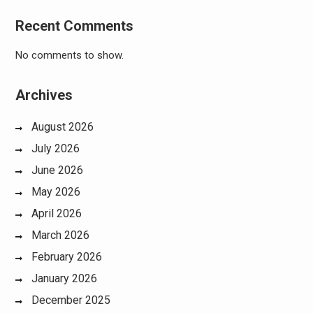
Recent Comments
No comments to show.
Archives
August 2026
July 2026
June 2026
May 2026
April 2026
March 2026
February 2026
January 2026
December 2025