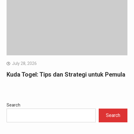
July 28, 2026
Kuda Togel: Tips dan Strategi untuk Pemula
Search
Search