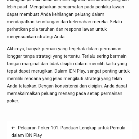
lebih pasif. Mengabaikan pengamatan pada perilaku lawan
dapat membuat Anda kehilangan peluang dalam
mendapatkan keuntungan dari kelemahan mereka. Selalu
perhatikan pola taruhan dan respons lawan untuk
menyesuaikan strategi Anda.
Akhirnya, banyak pemain yang terjebak dalam permainan
longgar tanpa strategi yang tertentu. Terlalu sering bermain
tangan marginal dan tidak disiplin dalam memilih kartu yang
tepat dapat merugikan. Dalam IDN Play, sangat penting untuk
memiliki rencana yang jelas mengikuti strategi yang telah
Anda tetapkan. Dengan konsistensi dan disiplin, Anda dapat
memaksimalkan peluang menang pada setiap permainan
poker.
Post
Pelajaran Poker 101: Panduan Lengkap untuk Pemula
navigation
dalam IDN Play