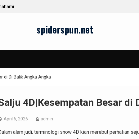
da Togel: Tips dan Strategi untuk Pemula
Kuda Togel: 
Besar
spiderspun.net
 di Di Balik Angka Angka
Salju 4D|Kesempatan Besar di 
April 6, 2026
admin
Dalam alam judi, terminologi snow 4D kian merebut perhatian seju