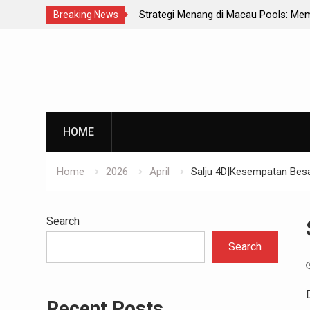
an
Strategi Menang di Macau Pools: Memahami
Ku
Breaking News
Pengeluaran Macau
Skip
to
content
HOME
Home
2026
April
Salju 4D|Kesempatan Besar
Search
Search
Recent Posts