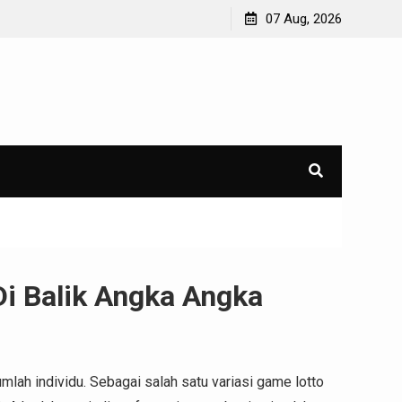
Strategi Ampuh untuk Mengambil Hadiah
Situs BandarQQ: Tempa
07 Aug, 2026
Menguntungkan
Di Balik Angka Angka
mlah individu. Sebagai salah satu variasi game lotto