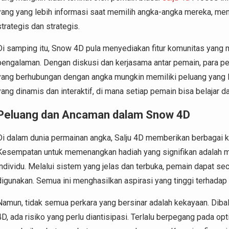
yang yang lebih informasi saat memilih angka-angka mereka, me
strategis dan strategis.
Di samping itu, Snow 4D pula menyediakan fitur komunitas yang 
pengalaman. Dengan diskusi dan kerjasama antar pemain, para pem
yang berhubungan dengan angka mungkin memiliki peluang yang leb
yang dinamis dan interaktif, di mana setiap pemain bisa belajar
Peluang dan Ancaman dalam Snow 4D
Di dalam dunia permainan angka, Salju 4D memberikan berbagai 
Kesempatan untuk memenangkan hadiah yang signifikan adalah m
individu. Melalui sistem yang jelas dan terbuka, pemain dapat se
digunakan. Semua ini menghasilkan aspirasi yang tinggi terhada
Namun, tidak semua perkara yang bersinar adalah kekayaan. Diba
4D, ada risiko yang perlu diantisipasi. Terlalu berpegang pada