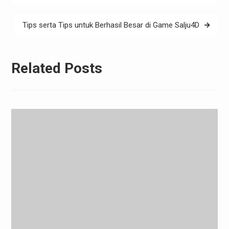
Tips serta Tips untuk Berhasil Besar di Game Salju4D
Related Posts