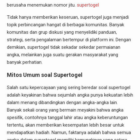
berusaha menemukan nomor jitu.
supertogel
Tidak hanya memberikan keseruan, supertogel juga menjadi
topik perbincangan hangat di berbagai komunitas. Banyak
komunitas dan grup diskusi yang menyelidiki panduan,
strategi, serta pengalaman bertempur di platform ini. Dengan
demikian, supertogel tidak sekadar sekedar permaianan
angka, melainkan juga suatu gerakan masyarakat yang
banyak perhatian.
Mitos Umum soal Supertogel
Salah satu kepercayaan yang sering beredar soal supertogel
adalah keyakinan bahwa sejumlah angka punya kekuatan lebih
dalam menang dibandingkan dengan angka-angka lain.
Banyak sekali orang yang bermain meyakini bahwa angka
spesifik, contohnya tanggal lahir atau angka keberuntungan
tertentu, akan memberikan kesempatan lebih besar untuk
mendapatkan hadiah. Namun, faktanya adalah bahwa semua