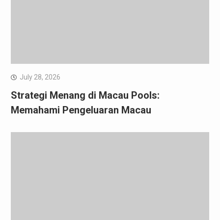
July 28, 2026
Strategi Menang di Macau Pools:
Memahami Pengeluaran Macau