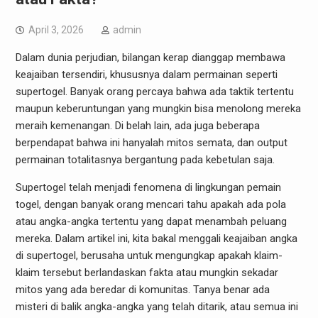
April 3, 2026
admin
Dalam dunia perjudian, bilangan kerap dianggap membawa
keajaiban tersendiri, khususnya dalam permainan seperti
supertogel. Banyak orang percaya bahwa ada taktik tertentu
maupun keberuntungan yang mungkin bisa menolong mereka
meraih kemenangan. Di belah lain, ada juga beberapa
berpendapat bahwa ini hanyalah mitos semata, dan output
permainan totalitasnya bergantung pada kebetulan saja.
Supertogel telah menjadi fenomena di lingkungan pemain
togel, dengan banyak orang mencari tahu apakah ada pola
atau angka-angka tertentu yang dapat menambah peluang
mereka. Dalam artikel ini, kita bakal menggali keajaiban angka
di supertogel, berusaha untuk mengungkap apakah klaim-
klaim tersebut berlandaskan fakta atau mungkin sekadar
mitos yang ada beredar di komunitas. Tanya benar ada
misteri di balik angka-angka yang telah ditarik, atau semua ini