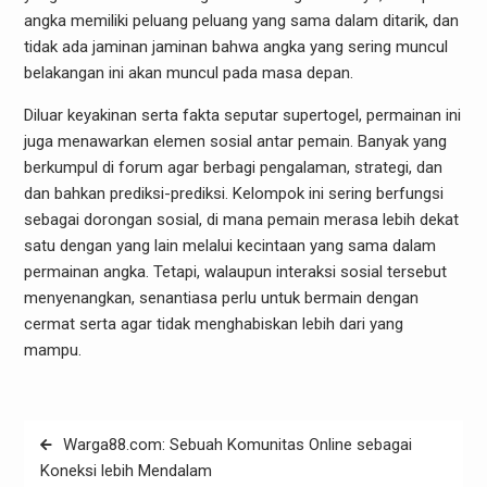
angka memiliki peluang peluang yang sama dalam ditarik, dan
tidak ada jaminan jaminan bahwa angka yang sering muncul
belakangan ini akan muncul pada masa depan.
Diluar keyakinan serta fakta seputar supertogel, permainan ini
juga menawarkan elemen sosial antar pemain. Banyak yang
berkumpul di forum agar berbagi pengalaman, strategi, dan
dan bahkan prediksi-prediksi. Kelompok ini sering berfungsi
sebagai dorongan sosial, di mana pemain merasa lebih dekat
satu dengan yang lain melalui kecintaan yang sama dalam
permainan angka. Tetapi, walaupun interaksi sosial tersebut
menyenangkan, senantiasa perlu untuk bermain dengan
cermat serta agar tidak menghabiskan lebih dari yang
mampu.
Post
Warga88.com: Sebuah Komunitas Online sebagai
navigation
Koneksi lebih Mendalam