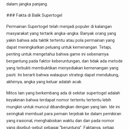
dalam jangka panjang.
### Fakta di Balik Supertogel
Permainan Supertogel telah menjadi populer di kalangan
masyarakat yang tertarik angka-angka. Banyak orang yang
yakin bahwa ada taktik tertentu atau pola permainan yang
dapat meningkatkan peluang untuk kemenangan. Tetapi,
penting untuk mengetahui bahwa game ini sebenarnya
bergantung pada faktor keberuntungan, dan tidak ada metode
yang terbukti membuktikan menyediakan kemenangan yang
pasti. Ini berarti bahwa walaupun strategi dapat mendukung,
akhirnya, angka yang keluar adalah acak.
Mitos lain yang berkembang ada di sekitar supertogel adalah
keyakinan bahwa terdapat nomor tertentu tertentu lebih
mungkin untuk muncul dibandingkan dengan yang lain. Ide ini
seringkali membuat para pemain terjebak ke dalam pemikiran
yang irasional, menghabiskan waktu dan dan pada nomor
yang disebut-sebut sebagai “beruntung”. Faktanya, setiap