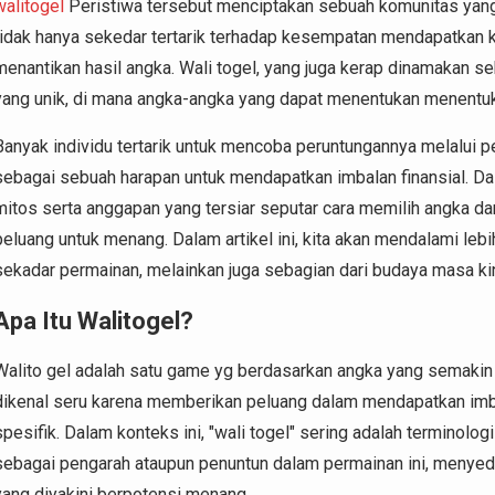
walitogel
Peristiwa tersebut menciptakan sebuah komunitas yang 
tidak hanya sekedar tertarik terhadap kesempatan mendapatkan k
menantikan hasil angka. Wali togel, yang juga kerap dinamakan 
yang unik, di mana angka-angka yang dapat menentukan menentu
Banyak individu tertarik untuk mencoba peruntungannya melalui pe
sebagai sebuah harapan untuk mendapatkan imbalan finansial. Da
mitos serta anggapan yang tersiar seputar cara memilih angka d
peluang untuk menang. Dalam artikel ini, kita akan mendalami leb
sekadar permainan, melainkan juga sebagian dari budaya masa ki
Apa Itu Walitogel?
Walito gel adalah satu game yg berdasarkan angka yang semakin 
dikenal seru karena memberikan peluang dalam mendapatkan im
spesifik. Dalam konteks ini, "wali togel" sering adalah terminol
sebagai pengarah ataupun penuntun dalam permainan ini, menye
yang diyakini berpotensi menang.