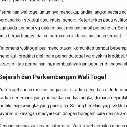
Permainan walitogel umumnya mencakup undian angka secara aca
berdasarkan strategi atau intuisi sendiri. Ketertarikan pada walit
juga pada sensasi yg dialami saat menanti hasil pengundian. Seir
bisa berpartisipasi dalam permainan ini tanpa halangan tempat.
Fenomena walitogel pun menciptakan komunitas tempat beberapa p
mengikuti prediksi oleh para pemandu togel yg diyakini kredibel
aksesibilitas permainan ini, membuatnya kian populer di masyarak
Sejarah dan Perkembangan Wali Togel
Wali Togel sudah menjadi bagian dari tradisi perjudian di Indones
tradisi sederhana yang melibatkan undian angka, di mana sejum
melalui angka-angka yang para pilih. Seiring berjalannya, praktik 
favored di kalangan masyarakat, dengan beragam cara dan cara-
Dengan munculnya inovasi informasi, Wali Togel semakin mudah d