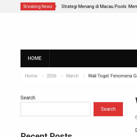
 di Macau Pools: Memahami
Kuda Togel: Tips dan Strat
Breaking News
cau
Skip
to
content
HOME
Home
2026
March
Wali Togel: Fenomena 
Search
Search
Recent Posts