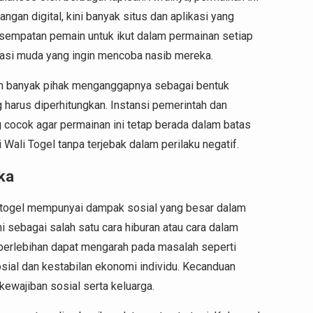
gan digital, kini banyak situs dan aplikasi yang
esempatan pemain untuk ikut dalam permainan setiap
rasi muda yang ingin mencoba nasib mereka.
n banyak pihak menganggapnya sebagai bentuk
 harus diperhitungkan. Instansi pemerintah dan
 cocok agar permainan ini tetap berada dalam batas
ali Togel tanpa terjebak dalam perilaku negatif.
ka
li togel mempunyai dampak sosial yang besar dalam
ni sebagai salah satu cara hiburan atau cara dalam
 berlebihan dapat mengarah pada masalah seperti
sial dan kestabilan ekonomi individu. Kecanduan
ewajiban sosial serta keluarga.