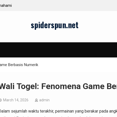
egi untuk Pemula
Kuda Togel: Strategi Ampuh untuk Me
Besar
spiderspun.net
Game Berbasis Numerik
Wali Togel: Fenomena Game Be
March 14, 2026
admin
Dalam sejumlah waktu terakhir, permainan yang berakar pada angka