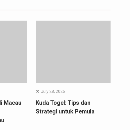
July 28, 2026
di Macau
Kuda Togel: Tips dan
Strategi untuk Pemula
au