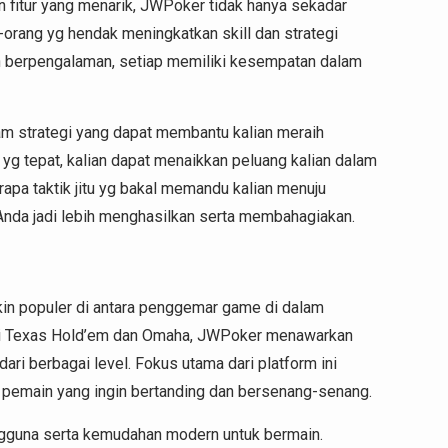
fitur yang menarik, JWPoker tidak hanya sekadar
-orang yg hendak meningkatkan skill dan strategi
 berpengalaman, setiap memiliki kesempatan dalam
am strategi yang dapat membantu kalian meraih
g tepat, kalian dapat menaikkan peluang kalian dalam
apa taktik jitu yg bakal memandu kalian menuju
nda jadi lebih menghasilkan serta membahagiakan.
kin populer di antara penggemar game di dalam
erti Texas Hold’em dan Omaha, JWPoker menawarkan
i berbagai level. Fokus utama dari platform ini
pemain yang ingin bertanding dan bersenang-senang.
gguna serta kemudahan modern untuk bermain.