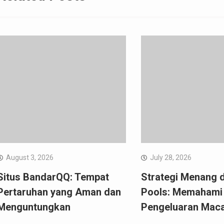
August 3, 2026
July 28, 2026
Situs BandarQQ: Tempat
Strategi Menang 
Pertaruhan yang Aman dan
Pools: Memahami
Menguntungkan
Pengeluaran Mac