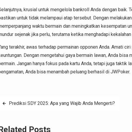
Selanjutnya, krusial untuk mengelola bankroll Anda dengan baik. 
pastikan untuk tidak melampaui atap tersebut. Dengan melakukan
memperpanjang waktu bermain dan meningkatkan kesempatan un
mundur sejenak jika perlu, terutama ketika menghadapi kekalahan
Yang terakhir, awas terhadap permainan opponen Anda. Amati cir
keuntungan. Dengan mengetahui gaya bermain lawan, Anda bisa m
bermain. Jangan hanya fokus pada kartu Anda, tetapi juga taktik 
pengamatan, Anda bisa menambah peluang berhasil di JWPoker.
Post
Prediksi SDY 2025: Apa yang Wajib Anda Mengerti?
navigation
Related Posts