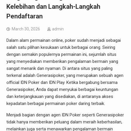
Kelebihan dan Langkah-Langkah
Pendaftaran
March 30, 2026
admin
Dalam alam permainan online, poker sudah menjadi sebagai
salah satu pilihan kesukaan untuk berbagai orang. Seiring
dengan semakin populernya permainan ini, sejumlah situs
yang menyediakan memberikan pengalaman bermain yang
sangat menarik dan nyaman. Di antara situs yang paling
terkenal adalah Generasipoker, yang merupakan sebuah agen
official IDN Poker dan IDN Play. Ketika bergabung bersama
Generasipoker, Anda dapat menyukai berbagai keuntungan
dan keterjangkauan yang disediakan, di antaranya akses
kepadatan berbagai permainan poker daring terbaik.
Menjadi bagian dengan agen IDN Poker seperti Generasipoker
tidak hanya memberikan peluang dalam meraih keberhasilan,
melainkan juga serta menawarkan pengalaman bermain