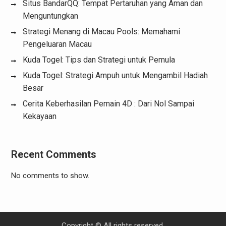
Situs BandarQQ: Tempat Pertaruhan yang Aman dan
Menguntungkan
Strategi Menang di Macau Pools: Memahami
Pengeluaran Macau
Kuda Togel: Tips dan Strategi untuk Pemula
Kuda Togel: Strategi Ampuh untuk Mengambil Hadiah
Besar
Cerita Keberhasilan Pemain 4D : Dari Nol Sampai
Kekayaan
Recent Comments
No comments to show.
Copyright © All rights reserved.