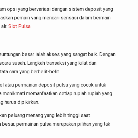
agam opsi yang bervariasi dengan sistem deposit yang
uaskan pemain yang mencari sensasi dalam bermain
air.
Slot Pulsa
untungan besar ialah akses yang sangat baik. Dengan
ara susah. Langkah transaksi yang kilat dan
ta cara yang berbelit-belit.
el atau permainan deposit pulsa yang cocok untuk
a menikmati memanfaatkan setiap rupiah rupiah yang
 harus dipikirkan.
kan peluang menang yang lebih tinggi saat
besar, permainan pulsa merupakan pilihan yang tak