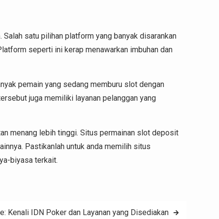
 Salah satu pilihan platform yang banyak disarankan
Platform seperti ini kerap menawarkan imbuhan dan
a. Banyak pemain yang sedang memburu slot dengan
tersebut juga memiliki layanan pelanggan yang
n menang lebih tinggi. Situs permainan slot deposit
lainnya. Pastikanlah untuk anda memilih situs
a-biyasa terkait.
e: Kenali IDN Poker dan Layanan yang Disediakan