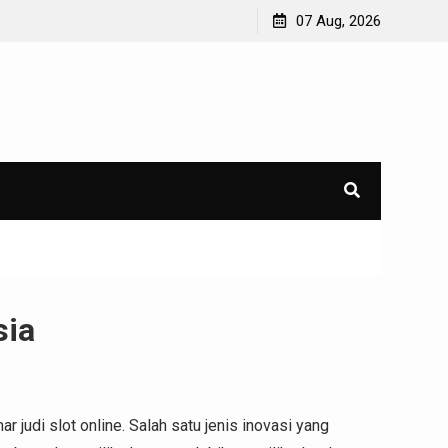
mpuh untuk Mengambil Hadiah
Situs BandarQQ: Tempat Pertaruh
07 Aug, 2026
Menguntungkan
sia
 judi slot online. Salah satu jenis inovasi yang