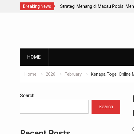
ng di Macau Pools: Memahami
Kuda Togel: Tips dan Str
Breaking News
Macau
Skip
to
content
HOME
Home
2026
February
Kenapa Togel Online 
Search
Search
Recent Posts