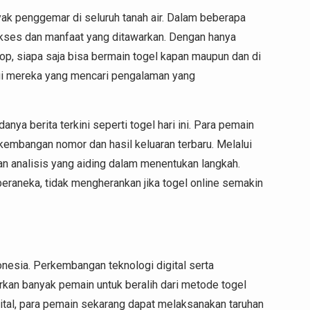
yak penggemar di seluruh tanah air. Dalam beberapa
 akses dan manfaat yang ditawarkan. Dengan hanya
top, siapa saja bisa bermain togel kapan maupun dan di
bagi mereka yang mencari pengalaman yang
nya berita terkini seperti togel hari ini. Para pemain
rkembangan nomor dan hasil keluaran terbaru. Melalui
n analisis yang aiding dalam menentukan langkah.
raneka, tidak mengherankan jika togel online semakin
nesia. Perkembangan teknologi digital serta
an banyak pemain untuk beralih dari metode togel
ital, para pemain sekarang dapat melaksanakan taruhan