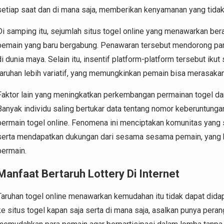
setiap saat dan di mana saja, memberikan kenyamanan yang tidak 
Di samping itu, sejumlah situs togel online yang menawarkan b
pemain yang baru bergabung. Penawaran tersebut mendorong pa
di dunia maya. Selain itu, insentif platform-platform tersebut i
taruhan lebih variatif, yang memungkinkan pemain bisa merasaka
Faktor lain yang meningkatkan perkembangan permainan togel dar
Banyak individu saling bertukar data tentang nomor keberuntunga
bermain togel online. Fenomena ini menciptakan komunitas yang 
serta mendapatkan dukungan dari sesama sesama pemain, yang
bermain.
Manfaat Bertaruh Lottery Di Internet
Taruhan togel online menawarkan kemudahan itu tidak dapat did
ke situs togel kapan saja serta di mana saja, asalkan punya peran