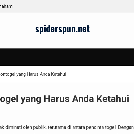
Strategi untuk Pemula
Kuda Togel: Strategi Ampuh un
Besar
spiderspun.net
Iontogel yang Harus Anda Ketahui
togel yang Harus Anda Ketahui
k diminati oleh publik, terutama di antara pencinta togel. Dengan