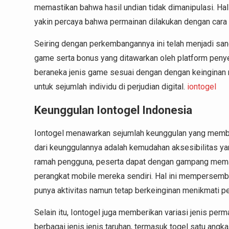
memastikan bahwa hasil undian tidak dimanipulasi. Ha
yakin percaya bahwa permainan dilakukan dengan cara 
Seiring dengan perkembangannya ini telah menjadi san
game serta bonus yang ditawarkan oleh platform pen
beraneka jenis game sesuai dengan dengan keinginan me
untuk sejumlah individu di perjudian digital.
iontogel
Keunggulan Iontogel Indonesia
Iontogel menawarkan sejumlah keunggulan yang membu
dari keunggulannya adalah kemudahan aksesibilitas y
ramah pengguna, peserta dapat dengan gampang memas
perangkat mobile mereka sendiri. Hal ini mempersemba
punya aktivitas namun tetap berkeinginan menikmati p
Selain itu, Iontogel juga memberikan variasi jenis p
berbagai jenis jenis taruhan, termasuk togel satu angka