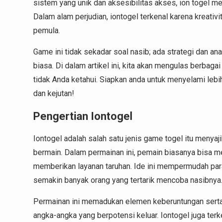
sistem yang unik dan aksesibilitas akses, ion togel
Dalam alam perjudian, iontogel terkenal karena kreati
pemula.
Game ini tidak sekadar soal nasib; ada strategi dan ana
biasa. Di dalam artikel ini, kita akan mengulas berbag
tidak Anda ketahui. Siapkan anda untuk menyelami leb
dan kejutan!
Pengertian Iontogel
Iontogel adalah salah satu jenis game togel itu meny
bermain. Dalam permainan ini, pemain biasanya bisa m
memberikan layanan taruhan. Ide ini mempermudah para
semakin banyak orang yang tertarik mencoba nasibnya
Permainan ini memadukan elemen keberuntungan serta
angka-angka yang berpotensi keluar. Iontogel juga terk