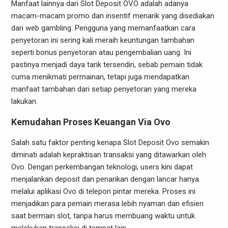
Manfaat lainnya dari Slot Deposit OVO adalah adanya
macam-macam promo dan insentif menarik yang disediakan
dari web gambling. Pengguna yang memanfaatkan cara
penyetoran ini sering kali meraih keuntungan tambahan
seperti bonus penyetoran atau pengembalian uang. Ini
pastinya menjadi daya tarik tersendiri, sebab pemain tidak
cuma menikmati permainan, tetapi juga mendapatkan
manfaat tambahan dari setiap penyetoran yang mereka
lakukan.
Kemudahan Proses Keuangan Via Ovo
Salah satu faktor penting kenapa Slot Deposit Ovo semakin
diminati adalah kepraktisan transaksi yang ditawarkan oleh
Ovo. Dengan perkembangan teknologi, users kini dapat
menjalankan deposit dan penarikan dengan lancar hanya
melalui aplikasi Ovo di telepon pintar mereka. Proses ini
menjadikan para pemain merasa lebih nyaman dan efisien
saat bermain slot, tanpa harus membuang waktu untuk