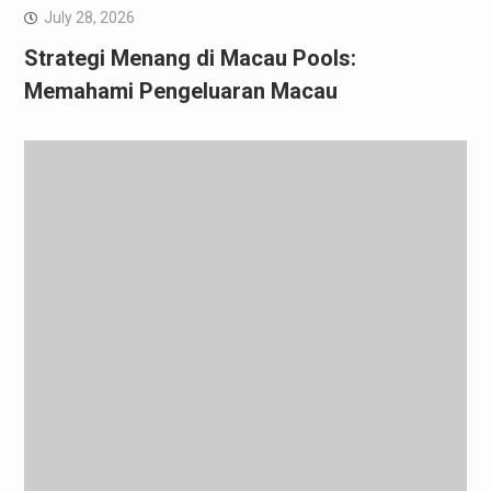
July 28, 2026
Strategi Menang di Macau Pools:
Memahami Pengeluaran Macau