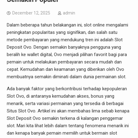
December 12, 2025
admin
Dalam beberapa tahun belakangan ini, slot online mengalami
peningkatan popularitas yang signifikan, dan salah satu
metode pembayaran yang mendukung tren ini adalah Slot
Deposit Ovo. Dengan semakin banyaknya pengguna yang
beralih ke wallet digital, Ovo menjadi pilihan favorit bagi para
pemain untuk melakukan pembayaran secara mudah dan
cepat. Kemudahan dan keamanan yang diberikan oleh Ovo
membuatnya semakin diminati dalam dunia permainan slot.
Ada banyak faktor yang berkontribusi terhadap kepopuleran
Slot Ovo, di antaranya kemudahan akses, bonus yang
menarik, serta variasi permainan yang tersedia di berbagai
Situs Slot Ovo. Artikel ini akan membahas lima sebab kenapa
Slot Deposit Ovo semakin terkena di kalangan penggemar
slot. Mari kita lihat lebih dalam tentang fenomena menarik ini
dan kenapa banyak pemain memilih untuk bermain slot