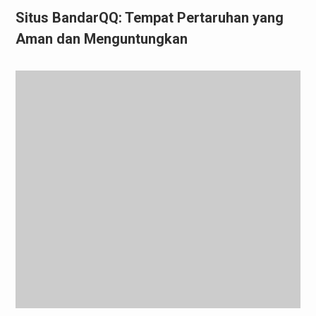
Situs BandarQQ: Tempat Pertaruhan yang
Aman dan Menguntungkan