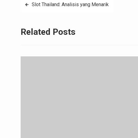
Post
Slot Thailand: Analisis yang Menarik
navigation
Related Posts