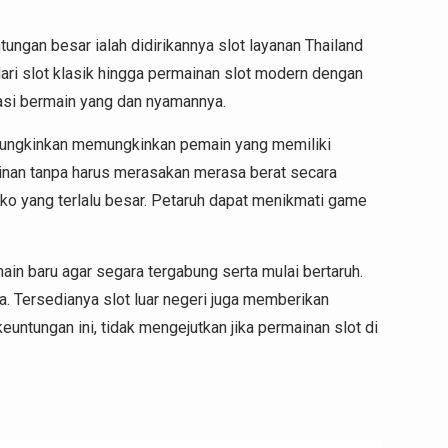
ngan besar ialah didirikannya slot layanan Thailand
dari slot klasik hingga permainan slot modern dengan
sasi bermain yang dan nyamannya.
 memungkinkan memungkinkan pemain yang memiliki
ainan tanpa harus merasakan merasa berat secara
iko yang terlalu besar. Petaruh dapat menikmati game
in baru agar segara tergabung serta mulai bertaruh.
Tersedianya slot luar negeri juga memberikan
tungan ini, tidak mengejutkan jika permainan slot di