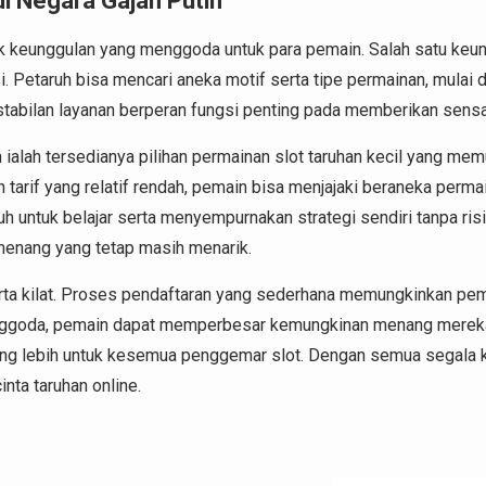
i Negara Gajah Putih
 keunggulan yang menggoda untuk para pemain. Salah satu keuntu
. Petaruh bisa mencari aneka motif serta tipe permainan, mulai 
kestabilan layanan berperan fungsi penting pada memberikan sen
tih ialah tersedianya pilihan permainan slot taruhan kecil yang
tarif yang relatif rendah, pemain bisa menjajaki beraneka perm
 untuk belajar serta menyempurnakan strategi sendiri tanpa ris
 menang yang tetap masih menarik.
erta kilat. Proses pendaftaran yang sederhana memungkinkan pema
goda, pemain dapat memperbesar kemungkinan menang mereka. 
 lebih untuk kesemua penggemar slot. Dengan semua segala keun
nta taruhan online.