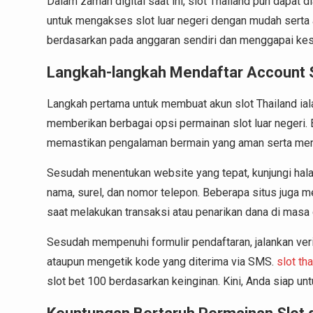
Dalam zaman digital saat ini, slot Thailand pun dapat d
untuk mengakses slot luar negeri dengan mudah serta a
berdasarkan pada anggaran sendiri dan menggapai kese
Langkah-langkah Mendaftar Account 
Langkah pertama untuk membuat akun slot Thailand iala
memberikan berbagai opsi permainan slot luar negeri. 
memastikan pengalaman bermain yang aman serta me
Sesudah menentukan website yang tepat, kunjungi hala
nama, surel, dan nomor telepon. Beberapa situs juga m
saat melakukan transaksi atau penarikan dana di masa
Sesudah mempenuhi formulir pendaftaran, jalankan verifi
ataupun mengetik kode yang diterima via SMS.
slot th
slot bet 100 berdasarkan keinginan. Kini, Anda siap u