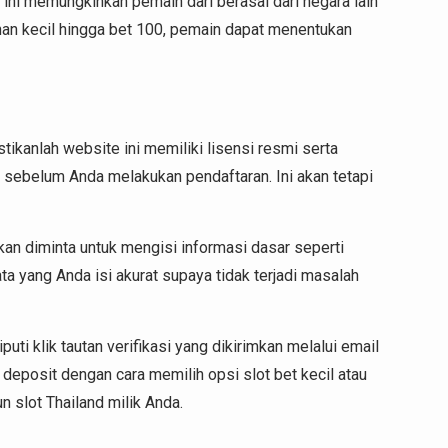
al ini memungkinkan pemain dari berasal dari negara lain
uhan kecil hingga bet 100, pemain dapat menentukan
ikanlah website ini memiliki lisensi resmi serta
u sebelum Anda melakukan pendaftaran. Ini akan tetapi
an diminta untuk mengisi informasi dasar seperti
a yang Anda isi akurat supaya tidak terjadi masalah
uti klik tautan verifikasi yang dikirimkan melalui email
deposit dengan cara memilih opsi slot bet kecil atau
 slot Thailand milik Anda.