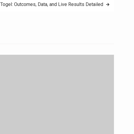
Togel: Outcomes, Data, and Live Results Detailed