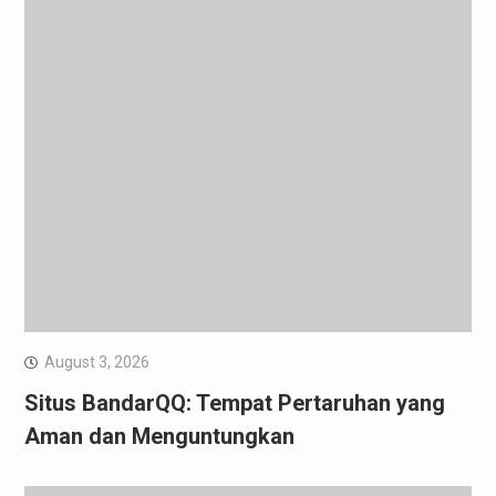
August 3, 2026
Situs BandarQQ: Tempat Pertaruhan yang
Aman dan Menguntungkan