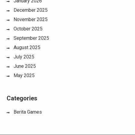
January 2026
December 2025
November 2025
October 2025
September 2025
August 2025
July 2025
June 2025
May 2025
Categories
Berita Games