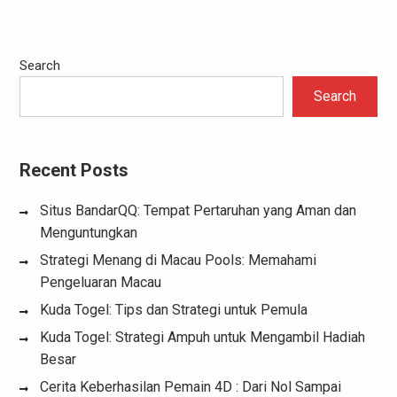
Search
Search
Recent Posts
Situs BandarQQ: Tempat Pertaruhan yang Aman dan
Menguntungkan
Strategi Menang di Macau Pools: Memahami
Pengeluaran Macau
Kuda Togel: Tips dan Strategi untuk Pemula
Kuda Togel: Strategi Ampuh untuk Mengambil Hadiah
Besar
Cerita Keberhasilan Pemain 4D : Dari Nol Sampai