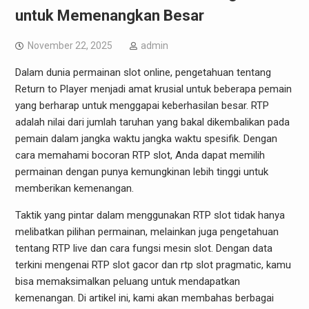
untuk Memenangkan Besar
November 22, 2025
admin
Dalam dunia permainan slot online, pengetahuan tentang
Return to Player menjadi amat krusial untuk beberapa pemain
yang berharap untuk menggapai keberhasilan besar. RTP
adalah nilai dari jumlah taruhan yang bakal dikembalikan pada
pemain dalam jangka waktu jangka waktu spesifik. Dengan
cara memahami bocoran RTP slot, Anda dapat memilih
permainan dengan punya kemungkinan lebih tinggi untuk
memberikan kemenangan.
Taktik yang pintar dalam menggunakan RTP slot tidak hanya
melibatkan pilihan permainan, melainkan juga pengetahuan
tentang RTP live dan cara fungsi mesin slot. Dengan data
terkini mengenai RTP slot gacor dan rtp slot pragmatic, kamu
bisa memaksimalkan peluang untuk mendapatkan
kemenangan. Di artikel ini, kami akan membahas berbagai