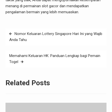
taktik yang baik, Anda dapat mengoptimalkan kesempatan
menang di permainan slot gacor dan mendapatkan
pengalaman bermain yang lebih memuaskan.
Post
Nomor Keluaran Lottery Singapore Hari Ini yang Wajib
navigation
Anda Tahu
Memahami Keluaran HK: Panduan Lengkap bagi Pemain
Togel
Related Posts