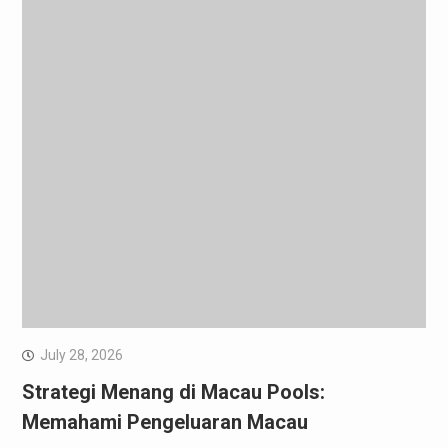
July 28, 2026
Strategi Menang di Macau Pools:
Memahami Pengeluaran Macau