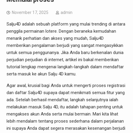
November 17, 2025
admin
Salju4D adalah sebuah platform yang mulai trending di antara
penggila permainan lotere. Dengan beraneka kemudahan
menarik perhatian dan akses yang mudah, Salju4D
memberikan pengalaman berjudi yang sangat mengasyikkan
untuk semua penggunanya. Jika Anda baru berkenalan dunia
perjudian perjudian di internet, artikel ini bakal memberikan
tutorial lengkap mengenai langkah-langkah dalam mendaftar
serta masuk ke akun Salju 4D kamu.
Agar awal, krusial bagi Anda untuk mengerti proses registrasi
dan daftar Salju4D supaya dapat menikmati semua fitur yang
ada. Setelah berhasil mendaftar, langkah selanjutnya ialah
melakukan masuk Salju 4D, itu adalah tahapan penting untuk
mengakses akun Anda serta mulai bermain. Mari kita lihat
lebih mendalam tentang proses sederhana dalam perjalanan
ini supaya Anda dapat segera merasakan kesenangan berjudi