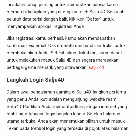
ini adalah tahap penting untuk memastikan bahwa kamu
mematuhi kebijakan yang ditetapkan oleh Salju 4D. Sesudah
seluruh data terisi dengan baik, klik ikon "Daftar" untuk
menyampaikan aplikasi registrasi Anda.
Jika registrasi kamu berhasil, kamu akan mendapatkan
konfirmasi via email. Cek email itu dan patuhi instruksi untuk
membuka akun Anda. Setelah akun diaktifkan, kamu dapat
untuk melakukan masuk Salju 4D dan segera merasakan
berbagai game menarik yang ditawarkan.
salju 4d
Langkah Login Salju4D
Dalam awal pengalaman gaming di Salju4D, langkah pertama
yang perlu Anda ikuti adalah mengunjungi website resmi
Salju4D. Pastikan Anda memanfaatkan jaringan internet yang
stabil agar tahapan login berjalan lancar. Setelah halaman
utama terbuka, Anda akan menemukan pilihan untuk masuk.
Tekan pada tombol login yang tersedia di pojok atas halaman.