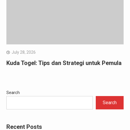
July 28, 2026
Kuda Togel: Tips dan Strategi untuk Pemula
Search
Search
Recent Posts