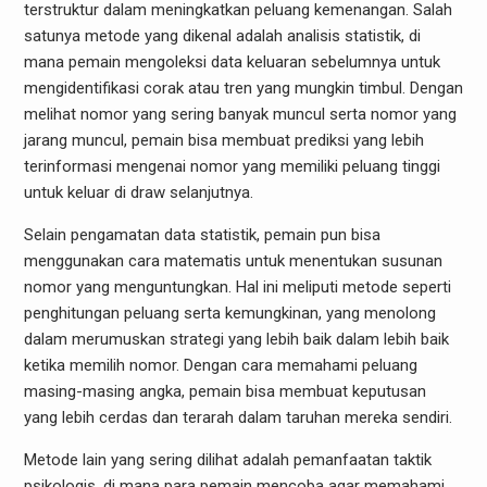
terstruktur dalam meningkatkan peluang kemenangan. Salah
satunya metode yang dikenal adalah analisis statistik, di
mana pemain mengoleksi data keluaran sebelumnya untuk
mengidentifikasi corak atau tren yang mungkin timbul. Dengan
melihat nomor yang sering banyak muncul serta nomor yang
jarang muncul, pemain bisa membuat prediksi yang lebih
terinformasi mengenai nomor yang memiliki peluang tinggi
untuk keluar di draw selanjutnya.
Selain pengamatan data statistik, pemain pun bisa
menggunakan cara matematis untuk menentukan susunan
nomor yang menguntungkan. Hal ini meliputi metode seperti
penghitungan peluang serta kemungkinan, yang menolong
dalam merumuskan strategi yang lebih baik dalam lebih baik
ketika memilih nomor. Dengan cara memahami peluang
masing-masing angka, pemain bisa membuat keputusan
yang lebih cerdas dan terarah dalam taruhan mereka sendiri.
Metode lain yang sering dilihat adalah pemanfaatan taktik
psikologis, di mana para pemain mencoba agar memahami