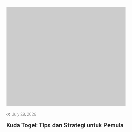
July 28, 2026
Kuda Togel: Tips dan Strategi untuk Pemula