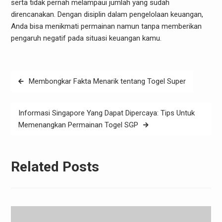
serta tidak pernah melampaui jumlah yang sudah
direncanakan. Dengan disiplin dalam pengelolaan keuangan,
Anda bisa menikmati permainan namun tanpa memberikan
pengaruh negatif pada situasi keuangan kamu.
Post
Membongkar Fakta Menarik tentang Togel Super
navigation
Informasi Singapore Yang Dapat Dipercaya: Tips Untuk
Memenangkan Permainan Togel SGP
Related Posts