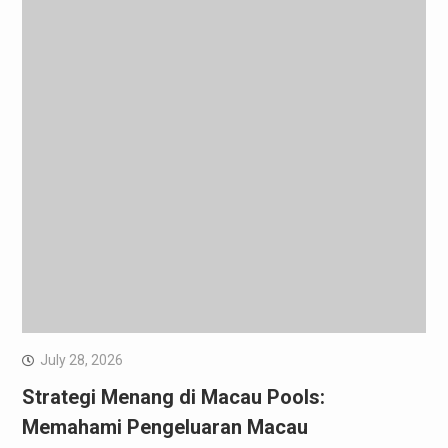
July 28, 2026
Strategi Menang di Macau Pools:
Memahami Pengeluaran Macau