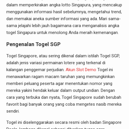
dalam memperkirakan angka lotto Singapura, yang mencakup
menggunakan informasi hasil sebelumnya, mengetahui trend,
dan memakai aneka sumber informasi yang ada. Mari sama-
sama jelajahi lebih jauh bagaimana cara menganalisis angka
togel Singapura untuk menolong Anda meraih kemenangan.
Pengenalan Togel SGP
Togel Singapore, atau sering dikenal dalam istilah Togel SGP,
adalah jenis variasi permainan lotere yang terkenal di
kalangan penggemar perjudian.
Akun Slot Demo
Togel ini
menawarkan ragam macam taruhan yang memungkinkan
memberi peluang peserta agar menentukan nomor yang
mereka yakini hendak keluar dalam output undian. Dengan
cara yang terbuka dan nyata, Togel Singapore sudah berubah
favorit bagi banyak orang yang coba mengetes nasib mereka
sendiri.
Togel ini diselenggarakan secara resmi oleh badan Singapore