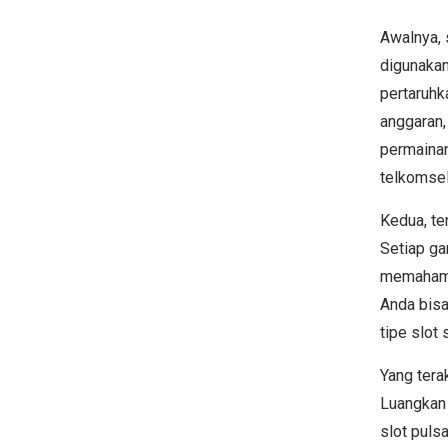
Awalnya, 
digunakan
pertaruhk
anggaran,
permainan
telkomsel
Kedua, te
Setiap ga
memahami c
Anda bisa
tipe slot
Yang tera
Luangkan 
slot puls