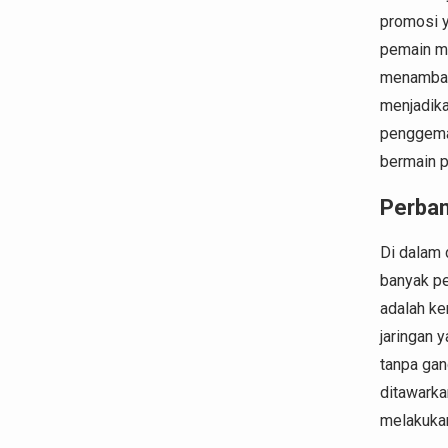
promosi y
pemain m
menambah 
menjadika
penggemar
bermain p
Perban
Di dalam 
banyak pe
adalah k
jaringan 
tanpa gan
ditawarka
melakukan