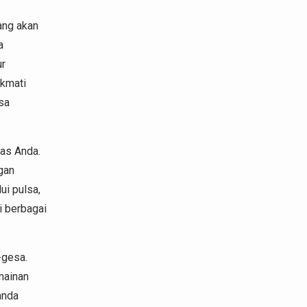
ang akan
a
ur
ikmati
sa
tas Anda.
gan
ui pulsa,
i berbagai
-gesa.
mainan
anda