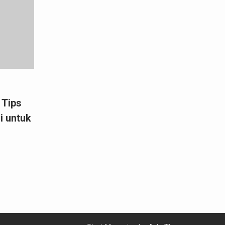
 Tips
i untuk