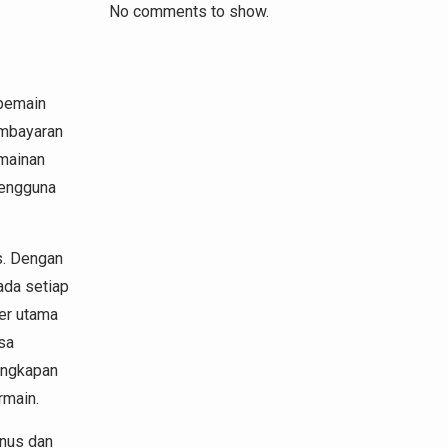
No comments to show.
 pemain
embayaran
rmainan
pengguna
s. Dengan
ada setiap
ler utama
sa
ungkapan
rmain.
onus dan