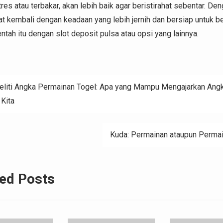
es atau terbakar, akan lebih baik agar beristirahat sebentar. Deng
t kembali dengan keadaan yang lebih jernih dan bersiap untuk b
entah itu dengan slot deposit pulsa atau opsi yang lainnya.
liti Angka Permainan Togel: Apa yang Mampu Mengajarkan Ang
Kita
ation
Kuda: Permainan ataupun Perma
ed Posts