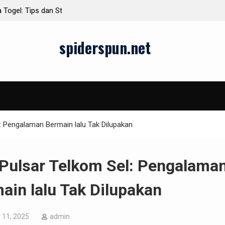
Pemula
Kuda Togel: Strategi Ampuh untuk Mengambil H
Besar
spiderspun.net
l: Pengalaman Bermain lalu Tak Dilupakan
 Pulsar Telkom Sel: Pengalama
ain lalu Tak Dilupakan
 11, 2025
admin