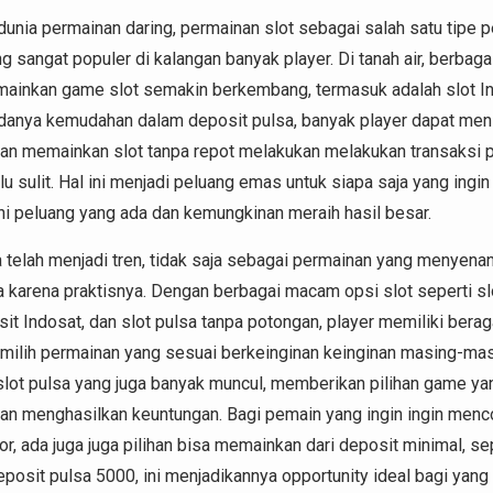
dunia permainan daring, permainan slot sebagai salah satu tipe 
g sangat populer di kalangan banyak player. Di tanah air, berbagai
ainkan game slot semakin berkembang, termasuk adalah slot In
anya kemudahan dalam deposit pulsa, banyak player dapat men
n memainkan slot tanpa repot melakukan melakukan transaksi 
alu sulit. Hal ini menjadi peluang emas untuk siapa saja yang ing
hi peluang yang ada dan kemungkinan meraih hasil besar.
a telah menjadi tren, tidak saja sebagai permainan yang menyena
a karena praktisnya. Dengan berbagai macam opsi slot seperti slot
sit Indosat, dan slot pulsa tanpa potongan, player memiliki berag
ilih permainan yang sesuai berkeinginan keinginan masing-mas
lot pulsa yang juga banyak muncul, memberikan pilihan game ya
an menghasilkan keuntungan. Bagi pemain yang ingin ingin menc
or, ada juga juga pilihan bisa memainkan dari deposit minimal, sep
posit pulsa 5000, ini menjadikannya opportunity ideal bagi yang