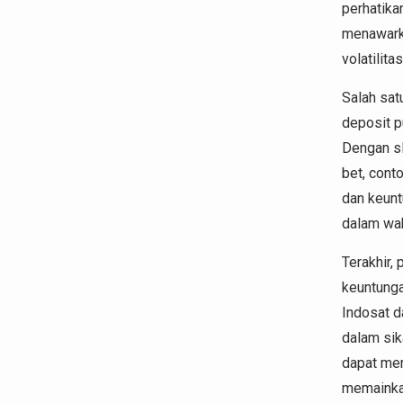
perhatikan
menawarka
volatilit
Salah sat
deposit p
Dengan sl
bet, cont
dan keunt
dalam wak
Terakhir,
keuntunga
Indosat d
dalam sik
dapat men
memainkan