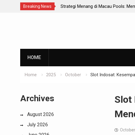
 Pools: Memahami
Kuda Togel: Tips dan Strategi untuk 
Breaking News
Skip
to
content
HOME
Home
2025
October
Slot Indosat: Kesemp
Archives
Slot
Mend
August 2026
July 2026
October
June 2026