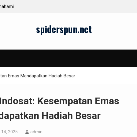
Pemula
Kuda Togel: Strategi Ampuh untuk Mengambil H
Besar
spiderspun.net
atan Emas Mendapatkan Hadiah Besar
 Indosat: Kesempatan Emas
apatkan Hadiah Besar
 14, 2025
admin