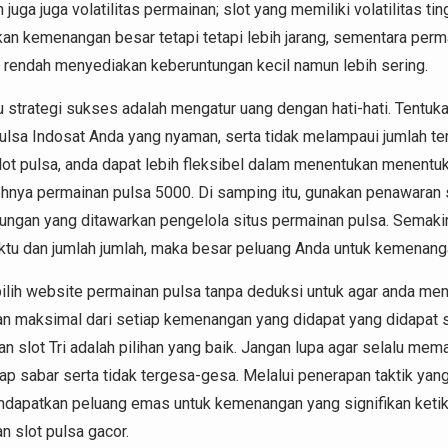
 juga juga volatilitas permainan; slot yang memiliki volatilitas tin
n kemenangan besar tetapi tetapi lebih jarang, sementara perm
as rendah menyediakan keberuntungan kecil namun lebih sering.
u strategi sukses adalah mengatur uang dengan hati-hati. Tentuk
ulsa Indosat Anda yang nyaman, serta tidak melampaui jumlah te
ot pulsa, anda dapat lebih fleksibel dalam menentukan menentu
ohnya permainan pulsa 5000. Di samping itu, gunakan penawaran 
ungan yang ditawarkan pengelola situs permainan pulsa. Semakin
tu dan jumlah jumlah, maka besar peluang Anda untuk kemenang
 pilih website permainan pulsa tanpa deduksi untuk agar anda me
n maksimal dari setiap kemenangan yang didapat yang didapat s
an slot Tri adalah pilihan yang baik. Jangan lupa agar selalu mem
ap sabar serta tidak tergesa-gesa. Melalui penerapan taktik yan
dapatkan peluang emas untuk kemenangan yang signifikan keti
 slot pulsa gacor.