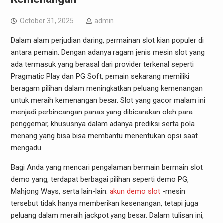
October 31, 2025
admin
Dalam alam perjudian daring, permainan slot kian populer di
antara pemain. Dengan adanya ragam jenis mesin slot yang
ada termasuk yang berasal dari provider terkenal seperti
Pragmatic Play dan PG Soft, pemain sekarang memiliki
beragam pilihan dalam meningkatkan peluang kemenangan
untuk meraih kemenangan besar. Slot yang gacor malam ini
menjadi perbincangan panas yang dibicarakan oleh para
penggemar, khususnya dalam adanya prediksi serta pola
menang yang bisa bisa membantu menentukan opsi saat
mengadu.
Bagi Anda yang mencari pengalaman bermain bermain slot
demo yang, terdapat berbagai pilihan seperti demo PG,
Mahjong Ways, serta lain-lain.
akun demo slot
-mesin
tersebut tidak hanya memberikan kesenangan, tetapi juga
peluang dalam meraih jackpot yang besar. Dalam tulisan ini,