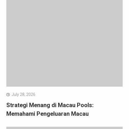
July 28, 2026
Strategi Menang di Macau Pools:
Memahami Pengeluaran Macau