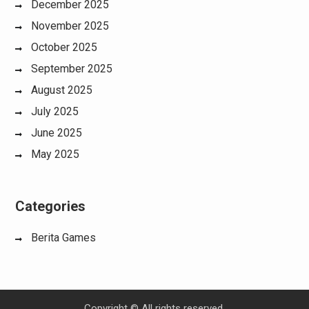
December 2025
November 2025
October 2025
September 2025
August 2025
July 2025
June 2025
May 2025
Categories
Berita Games
Copyright © All rights reserved.