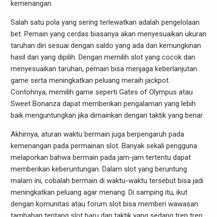
kemenangan.
Salah satu pola yang sering terlewatkan adalah pengelolaan
bet. Pemain yang cerdas biasanya akan menyesuaikan ukuran
taruhan diri sesuai dengan saldo yang ada dan kemungkinan
hasil dari yang dipilih. Dengan memilih slot yang cocok dan
menyesuaikan taruhan, pemain bisa menjaga keberlanjutan
game serta meningkatkan peluang meraih jackpot.
Contohnya, memilih game seperti Gates of Olympus atau
Sweet Bonanza dapat memberikan pengalaman yang lebih
baik menguntungkan jika dimainkan dengan taktik yang benar.
Akhirnya, aturan waktu bermain juga berpengaruh pada
kemenangan pada permainan slot. Banyak sekali pengguna
melaporkan bahwa bermain pada jam-jam tertentu dapat
memberikan keberuntungan. Dalam slot yang beruntung
malam ini, cobalah bermain di waktu-waktu tersebut bisa jadi
meningkatkan peluang agar menang. Di samping itu, ikut
dengan komunitas atau forum slot bisa memberi wawasan
tambahan tentang slot baru dan taktik yang sedang tren tren