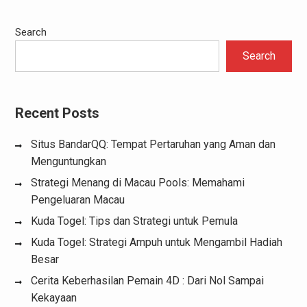
Search
Search
Recent Posts
Situs BandarQQ: Tempat Pertaruhan yang Aman dan
Menguntungkan
Strategi Menang di Macau Pools: Memahami
Pengeluaran Macau
Kuda Togel: Tips dan Strategi untuk Pemula
Kuda Togel: Strategi Ampuh untuk Mengambil Hadiah
Besar
Cerita Keberhasilan Pemain 4D : Dari Nol Sampai
Kekayaan