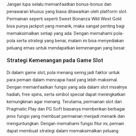
Jangan lupa selalu memanfaatkan bonus-bonus dan
penawaran khusus yang biasa ditawarkan oleh platform slot.
Permainan seperti seperti Sweet Bonanza Wild West Gold
bisa punya jackpot yang menarik, maka sangat penting bagi
memaksimalkan setiap yang ada. Dengan memahami pola-
pola serta strategi yang benar, malam ini bisa menyediakan
peluang emas untuk mendapatkan kemenangan yang besar.
Strategi Kemenangan pada Game Slot
Di dalam game slot, pola menang sering jadi faktor untuk
para pemain dalam mencapai hasil yang lebih maksimal.
Dengan memanfaatkan fungsi yang ada dalam slot misalnya
hadiah, free spins, serta simbol special dapat meningkatkan
kemungkinan agar menang. Terutama, permainan slot dari
Pragmatic Play dan PG Soft biasanya memberikan berbagai
jenis fungsi yang membuat permainan menjadi menarik dan
menguntungkan. Dengan memahami fungsi fitur ini, pemain
dapat membuat strategi dalam memaksimalkan peluang