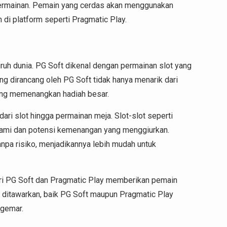
m permainan. Pemain yang cerdas akan menggunakan
di platform seperti Pragmatic Play.
uh dunia. PG Soft dikenal dengan permainan slot yang
g dirancang oleh PG Soft tidak hanya menarik dari
luang memenangkan hadiah besar.
ari slot hingga permainan meja. Slot-slot seperti
hami dan potensi kemenangan yang menggiurkan.
pa risiko, menjadikannya lebih mudah untuk
ari PG Soft dan Pragmatic Play memberikan pemain
 ditawarkan, baik PG Soft maupun Pragmatic Play
gemar.