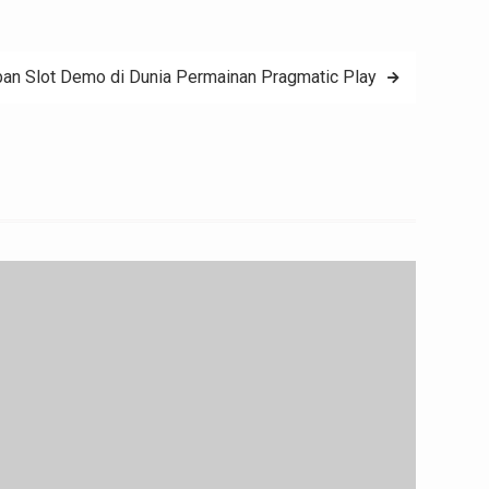
ban Slot Demo di Dunia Permainan Pragmatic Play