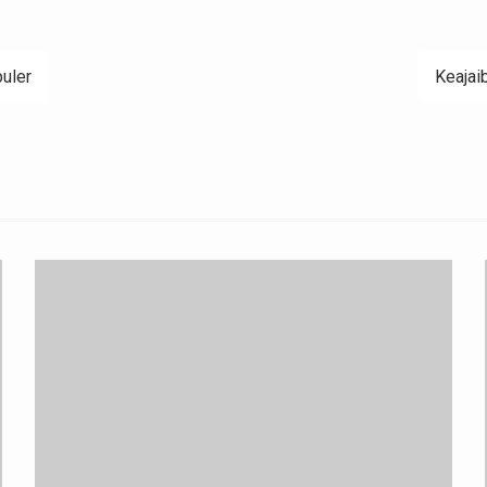
uler
Keajai