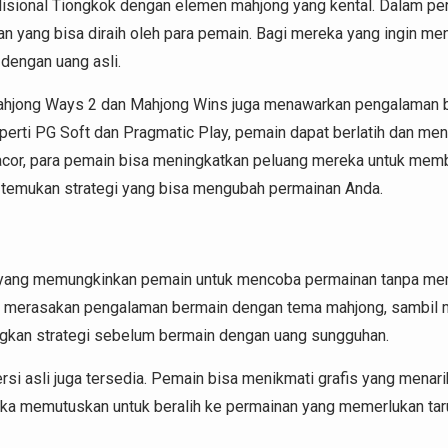
ional Tiongkok dengan elemen mahjong yang kental. Dalam perjala
ang bisa diraih oleh para pemain. Bagi mereka yang ingin menco
dengan uang asli.
i Mahjong Ways 2 dan Mahjong Wins juga menawarkan pengalaman
rti PG Soft dan Pragmatic Play, pemain dapat berlatih dan men
cor, para pemain bisa meningkatkan peluang mereka untuk memb
temukan strategi yang bisa mengubah permainan Anda.
ot yang memungkinkan pemain untuk mencoba permainan tanpa me
 merasakan pengalaman bermain dengan tema mahjong, sambil m
angkan strategi sebelum bermain dengan uang sungguhan.
si asli juga tersedia. Pemain bisa menikmati grafis yang menarik
eka memutuskan untuk beralih ke permainan yang memerlukan tar