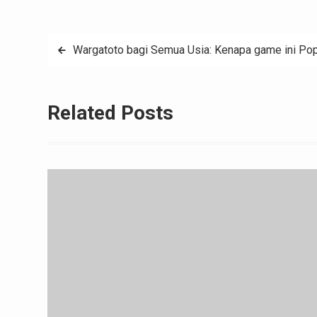
Post
Wargatoto bagi Semua Usia: Kenapa game ini Pop
navigation
Related Posts