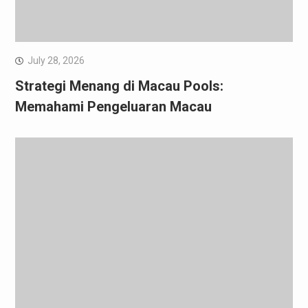
July 28, 2026
Strategi Menang di Macau Pools:
Memahami Pengeluaran Macau