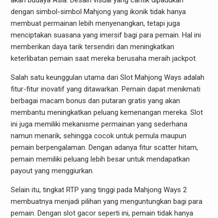
akan budaya Asia. Desain visual yang cantik dipadukan
dengan simbol-simbol Mahjong yang ikonik tidak hanya
membuat permainan lebih menyenangkan, tetapi juga
menciptakan suasana yang imersif bagi para pemain. Hal ini
memberikan daya tarik tersendiri dan meningkatkan
keterlibatan pemain saat mereka berusaha meraih jackpot.
Salah satu keunggulan utama dari Slot Mahjong Ways adalah
fitur-fitur inovatif yang ditawarkan. Pemain dapat menikmati
berbagai macam bonus dan putaran gratis yang akan
membantu meningkatkan peluang kemenangan mereka. Slot
ini juga memiliki mekanisme permainan yang sederhana
namun menarik, sehingga cocok untuk pemula maupun
pemain berpengalaman. Dengan adanya fitur scatter hitam,
pemain memiliki peluang lebih besar untuk mendapatkan
payout yang menggiurkan.
Selain itu, tingkat RTP yang tinggi pada Mahjong Ways 2
membuatnya menjadi pilihan yang menguntungkan bagi para
pemain. Dengan slot gacor seperti ini, pemain tidak hanya