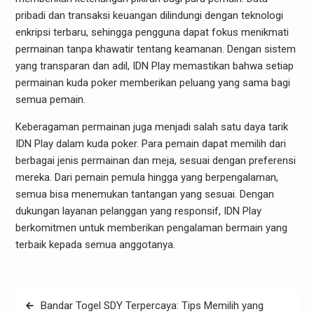
pribadi dan transaksi keuangan dilindungi dengan teknologi
enkripsi terbaru, sehingga pengguna dapat fokus menikmati
permainan tanpa khawatir tentang keamanan. Dengan sistem
yang transparan dan adil, IDN Play memastikan bahwa setiap
permainan kuda poker memberikan peluang yang sama bagi
semua pemain.
Keberagaman permainan juga menjadi salah satu daya tarik
IDN Play dalam kuda poker. Para pemain dapat memilih dari
berbagai jenis permainan dan meja, sesuai dengan preferensi
mereka. Dari pemain pemula hingga yang berpengalaman,
semua bisa menemukan tantangan yang sesuai. Dengan
dukungan layanan pelanggan yang responsif, IDN Play
berkomitmen untuk memberikan pengalaman bermain yang
terbaik kepada semua anggotanya.
Post
Bandar Togel SDY Terpercaya: Tips Memilih yang