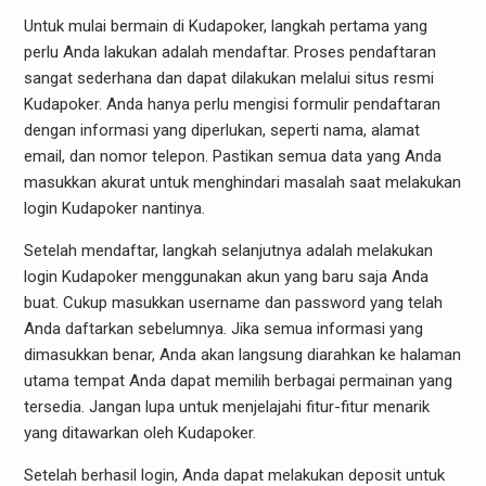
Untuk mulai bermain di Kudapoker, langkah pertama yang
perlu Anda lakukan adalah mendaftar. Proses pendaftaran
sangat sederhana dan dapat dilakukan melalui situs resmi
Kudapoker. Anda hanya perlu mengisi formulir pendaftaran
dengan informasi yang diperlukan, seperti nama, alamat
email, dan nomor telepon. Pastikan semua data yang Anda
masukkan akurat untuk menghindari masalah saat melakukan
login Kudapoker nantinya.
Setelah mendaftar, langkah selanjutnya adalah melakukan
login Kudapoker menggunakan akun yang baru saja Anda
buat. Cukup masukkan username dan password yang telah
Anda daftarkan sebelumnya. Jika semua informasi yang
dimasukkan benar, Anda akan langsung diarahkan ke halaman
utama tempat Anda dapat memilih berbagai permainan yang
tersedia. Jangan lupa untuk menjelajahi fitur-fitur menarik
yang ditawarkan oleh Kudapoker.
Setelah berhasil login, Anda dapat melakukan deposit untuk