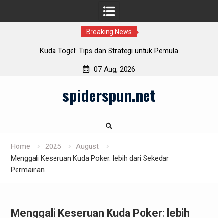
Breaking News
ran
Kuda Togel: Tips dan Strategi untuk Pemula
07 Aug, 2026
Skip
spiderspun.net
to
content
Home
2025
August
Menggali Keseruan Kuda Poker: lebih dari Sekedar
Permainan
Menggali Keseruan Kuda Poker: lebih