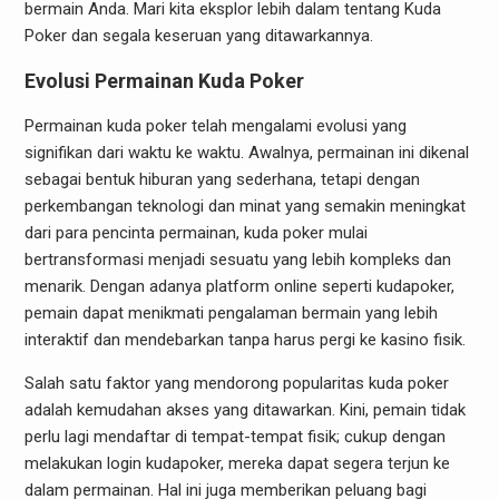
bermain Anda. Mari kita eksplor lebih dalam tentang Kuda
Poker dan segala keseruan yang ditawarkannya.
Evolusi Permainan Kuda Poker
Permainan kuda poker telah mengalami evolusi yang
signifikan dari waktu ke waktu. Awalnya, permainan ini dikenal
sebagai bentuk hiburan yang sederhana, tetapi dengan
perkembangan teknologi dan minat yang semakin meningkat
dari para pencinta permainan, kuda poker mulai
bertransformasi menjadi sesuatu yang lebih kompleks dan
menarik. Dengan adanya platform online seperti kudapoker,
pemain dapat menikmati pengalaman bermain yang lebih
interaktif dan mendebarkan tanpa harus pergi ke kasino fisik.
Salah satu faktor yang mendorong popularitas kuda poker
adalah kemudahan akses yang ditawarkan. Kini, pemain tidak
perlu lagi mendaftar di tempat-tempat fisik; cukup dengan
melakukan login kudapoker, mereka dapat segera terjun ke
dalam permainan. Hal ini juga memberikan peluang bagi