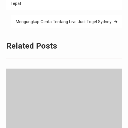
navigation
Tepat
Mengungkap Cerita Tentang Live Judi Togel Sydney
Related Posts