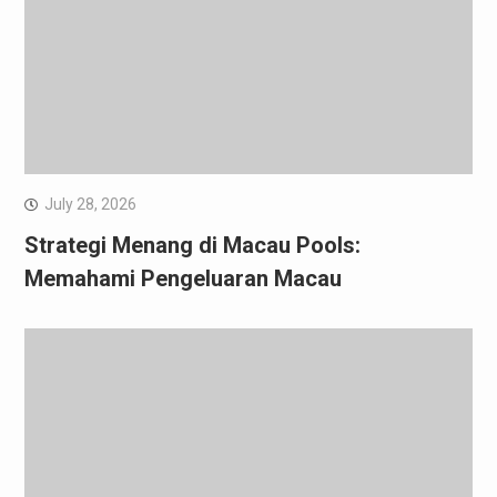
July 28, 2026
Strategi Menang di Macau Pools:
Memahami Pengeluaran Macau