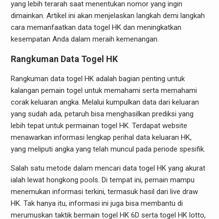
yang lebih terarah saat menentukan nomor yang ingin
dimainkan. Artikel ini akan menjelaskan langkah demi langkah
cara memanfaatkan data togel HK dan meningkatkan
kesempatan Anda dalam meraih kemenangan.
Rangkuman Data Togel HK
Rangkuman data togel HK adalah bagian penting untuk
kalangan pemain togel untuk memahami serta memahami
corak keluaran angka. Melalui kumpulkan data dari keluaran
yang sudah ada, petaruh bisa menghasilkan prediksi yang
lebih tepat untuk permainan togel HK. Terdapat website
menawarkan informasi lengkap perihal data keluaran HK,
yang meliputi angka yang telah muncul pada periode spesifik.
Salah satu metode dalam mencari data togel HK yang akurat
ialah lewat hongkong pools. Di tempat ini, pemain mampu
menemukan informasi terkini, termasuk hasil dari live draw
HK. Tak hanya itu, informasi ini juga bisa membantu di
merumuskan taktik bermain togel HK 6D serta togel HK lotto,