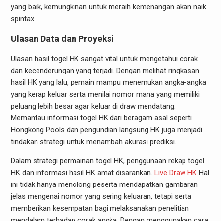
yang baik, kemungkinan untuk meraih kemenangan akan naik.
spintax
Ulasan Data dan Proyeksi
Ulasan hasil togel HK sangat vital untuk mengetahui corak
dan kecenderungan yang terjadi. Dengan melihat ringkasan
hasil HK yang lalu, pemain mampu menemukan angka-angka
yang kerap keluar serta menilai nomor mana yang memiliki
peluang lebih besar agar keluar di draw mendatang.
Memantau informasi togel HK dari beragam asal seperti
Hongkong Pools dan pengundian langsung HK juga menjadi
tindakan strategi untuk menambah akurasi prediksi.
Dalam strategi permainan togel HK, penggunaan rekap togel
HK dan informasi hasil HK amat disarankan.
Live Draw HK
Hal
ini tidak hanya menolong peserta mendapatkan gambaran
jelas mengenai nomor yang sering keluaran, tetapi serta
memberikan kesempatan bagi melaksanakan penelitian
mendalam terhadap corak angka. Dengan menggunakan cara