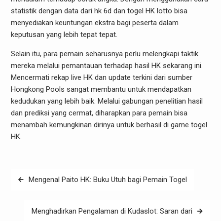
statistik dengan data dari hk 6d dan togel HK lotto bisa
menyediakan keuntungan ekstra bagi peserta dalam
keputusan yang lebih tepat tepat.
Selain itu, para pemain seharusnya perlu melengkapi taktik
mereka melalui pemantauan terhadap hasil HK sekarang ini.
Mencermati rekap live HK dan update terkini dari sumber
Hongkong Pools sangat membantu untuk mendapatkan
kedudukan yang lebih baik. Melalui gabungan penelitian hasil
dan prediksi yang cermat, diharapkan para pemain bisa
menambah kemungkinan dirinya untuk berhasil di game togel
HK.
Post
Mengenal Paito HK: Buku Utuh bagi Pemain Togel
navigation
Menghadirkan Pengalaman di Kudaslot: Saran dari