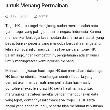
untuk Menang Permainan
July 1, 2025
admin
Togel HK, atau togel Hongkong, sudah menjadi salah satu
game togel yang paling populer di negara Indonesia. Karena
memberikan berbagai kesempatan dalam meraih hadiah yang
besar, banyak peserta yang mencoba berusaha mengetahui
lebih jauh soal informasi dan hasil pengeluaran togel HK.
Dalam lingkungan kompetitif ini, pengetahuan adalah kunci
untuk meningkatkan kemungkinan menang.
Mencatat ringkasan hasil togel HK dan memahami data togel
HK bisa memberikan keuntungan sendiri. Peserta yang
cermat akan mencermati memperhatikan hasil-hasil,
contohnya rekap live draw HK serta hasil hari ini, untuk
merumuskan strategi mereka. Dengan menggunakan data
yang tepat, contohnya informasi soal togel 6D HK serta
angka yang sering muncul, peserta bisa membuat keputusan