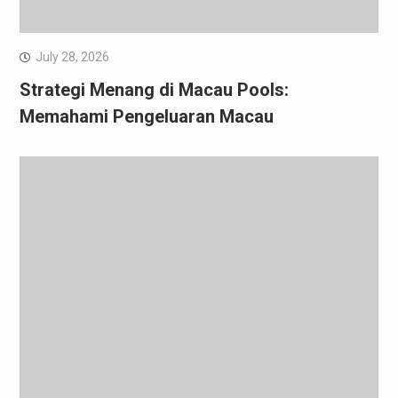
July 28, 2026
Strategi Menang di Macau Pools:
Memahami Pengeluaran Macau