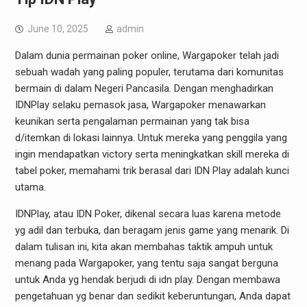
June 10, 2025
admin
Dalam dunia permainan poker online, Wargapoker telah jadi
sebuah wadah yang paling populer, terutama dari komunitas
bermain di dalam Negeri Pancasila. Dengan menghadirkan
IDNPlay selaku pemasok jasa, Wargapoker menawarkan
keunikan serta pengalaman permainan yang tak bisa
d/itemkan di lokasi lainnya. Untuk mereka yang penggila yang
ingin mendapatkan victory serta meningkatkan skill mereka di
tabel poker, memahami trik berasal dari IDN Play adalah kunci
utama.
IDNPlay, atau IDN Poker, dikenal secara luas karena metode
yg adil dan terbuka, dan beragam jenis game yang menarik. Di
dalam tulisan ini, kita akan membahas taktik ampuh untuk
menang pada Wargapoker, yang tentu saja sangat berguna
untuk Anda yg hendak berjudi di idn play. Dengan membawa
pengetahuan yg benar dan sedikit keberuntungan, Anda dapat