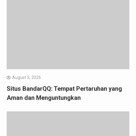
August 3, 2026
Situs BandarQQ: Tempat Pertaruhan yang
Aman dan Menguntungkan