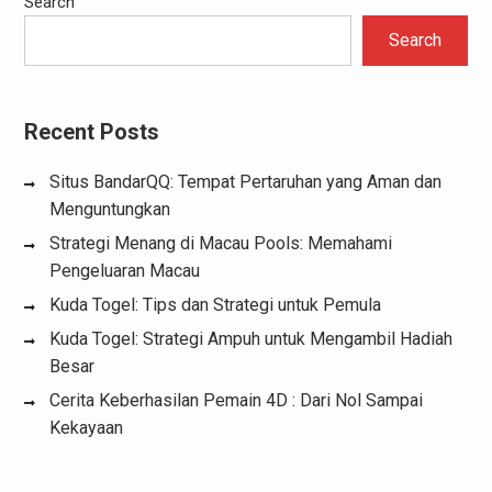
Search
Search
Recent Posts
Situs BandarQQ: Tempat Pertaruhan yang Aman dan
Menguntungkan
Strategi Menang di Macau Pools: Memahami
Pengeluaran Macau
Kuda Togel: Tips dan Strategi untuk Pemula
Kuda Togel: Strategi Ampuh untuk Mengambil Hadiah
Besar
Cerita Keberhasilan Pemain 4D : Dari Nol Sampai
Kekayaan