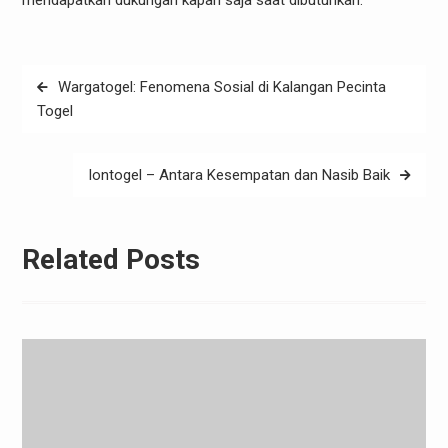
mendapatkan dukungan kapan saja saat dibutuhkan.
Post
Wargatogel: Fenomena Sosial di Kalangan Pecinta
navigation
Togel
Iontogel – Antara Kesempatan dan Nasib Baik
Related Posts