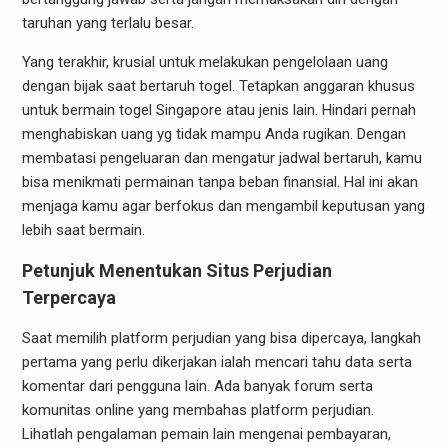
taruhan yang terlalu besar.
Yang terakhir, krusial untuk melakukan pengelolaan uang
dengan bijak saat bertaruh togel. Tetapkan anggaran khusus
untuk bermain togel Singapore atau jenis lain. Hindari pernah
menghabiskan uang yg tidak mampu Anda rugikan. Dengan
membatasi pengeluaran dan mengatur jadwal bertaruh, kamu
bisa menikmati permainan tanpa beban finansial. Hal ini akan
menjaga kamu agar berfokus dan mengambil keputusan yang
lebih saat bermain.
Petunjuk Menentukan Situs Perjudian
Terpercaya
Saat memilih platform perjudian yang bisa dipercaya, langkah
pertama yang perlu dikerjakan ialah mencari tahu data serta
komentar dari pengguna lain. Ada banyak forum serta
komunitas online yang membahas platform perjudian.
Lihatlah pengalaman pemain lain mengenai pembayaran,