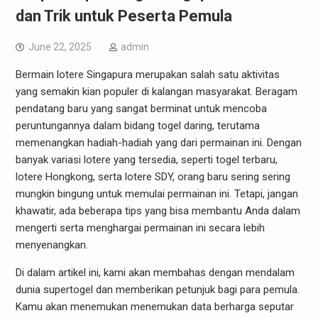
dan Trik untuk Peserta Pemula
June 22, 2025
admin
Bermain lotere Singapura merupakan salah satu aktivitas
yang semakin kian populer di kalangan masyarakat. Beragam
pendatang baru yang sangat berminat untuk mencoba
peruntungannya dalam bidang togel daring, terutama
memenangkan hadiah-hadiah yang dari permainan ini. Dengan
banyak variasi lotere yang tersedia, seperti togel terbaru,
lotere Hongkong, serta lotere SDY, orang baru sering sering
mungkin bingung untuk memulai permainan ini. Tetapi, jangan
khawatir, ada beberapa tips yang bisa membantu Anda dalam
mengerti serta menghargai permainan ini secara lebih
menyenangkan.
Di dalam artikel ini, kami akan membahas dengan mendalam
dunia supertogel dan memberikan petunjuk bagi para pemula.
Kamu akan menemukan menemukan data berharga seputar