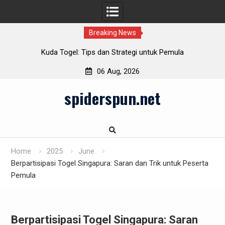
Breaking News
ran
Kuda Togel: Tips dan Strategi untuk Pemula
06 Aug, 2026
Skip
spiderspun.net
to
content
Home
2025
June
Berpartisipasi Togel Singapura: Saran dan Trik untuk Peserta
Pemula
Berpartisipasi Togel Singapura: Saran