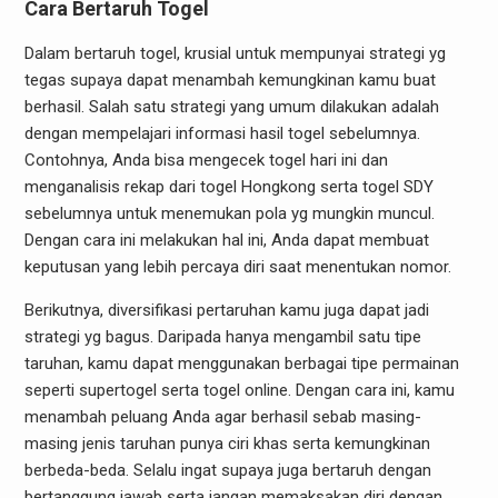
Cara Bertaruh Togel
Dalam bertaruh togel, krusial untuk mempunyai strategi yg
tegas supaya dapat menambah kemungkinan kamu buat
berhasil. Salah satu strategi yang umum dilakukan adalah
dengan mempelajari informasi hasil togel sebelumnya.
Contohnya, Anda bisa mengecek togel hari ini dan
menganalisis rekap dari togel Hongkong serta togel SDY
sebelumnya untuk menemukan pola yg mungkin muncul.
Dengan cara ini melakukan hal ini, Anda dapat membuat
keputusan yang lebih percaya diri saat menentukan nomor.
Berikutnya, diversifikasi pertaruhan kamu juga dapat jadi
strategi yg bagus. Daripada hanya mengambil satu tipe
taruhan, kamu dapat menggunakan berbagai tipe permainan
seperti supertogel serta togel online. Dengan cara ini, kamu
menambah peluang Anda agar berhasil sebab masing-
masing jenis taruhan punya ciri khas serta kemungkinan
berbeda-beda. Selalu ingat supaya juga bertaruh dengan
bertanggung jawab serta jangan memaksakan diri dengan