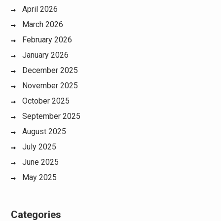
April 2026
March 2026
February 2026
January 2026
December 2025
November 2025
October 2025
September 2025
August 2025
July 2025
June 2025
May 2025
Categories