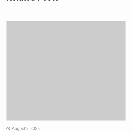
August 3, 2026