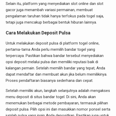
Selain itu, platform yang menyediakan slot online dan slot
gacor juga menambah variasi permainan, membuat
pengalaman taruhan tidak hanya terfokus pada togel saja,
tetapi juga mencakup berbagai bentuk hiburan lainnya.
Cara Melakukan Deposit Pulsa
Untuk melakukan deposit pulsa di platform togel online,
pertama-tama Anda perlu memilih bandar togel yang
terpercaya. Pastikan bahwa bandar tersebut menyediakan
opsi deposit melalui pulsa dan memiliki reputasi baik di
kalangan pemain. Setelah memilih bandar yang tepat, Anda
dapat mendaftar dan membuat akun jika belum memilikinya.
Proses pendaftaran biasanya sederhana dan cepat.
Setelah memiliki akun, langkah selanjutnya adalah mengakses
menu deposit di situs bandar togel. Di sini, Anda akan
menemukan berbagai metode pembayaran, termasuk pilihan
deposit pulsa. Pilih opsi ini dan masukkan nomor ponsel serta
jumlah pulsa yang ingin Anda depositkan. Pastikan juga untuk