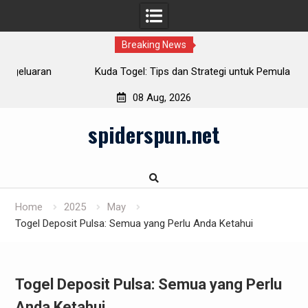
Breaking News
ran
Kuda Togel: Tips dan Strategi untuk Pemula
08 Aug, 2026
Skip
spiderspun.net
to
content
Home
2025
May
Togel Deposit Pulsa: Semua yang Perlu Anda Ketahui
Togel Deposit Pulsa: Semua yang Perlu
Anda Ketahui