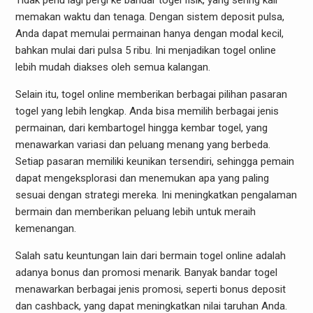
Tidak perlu lagi pergi ke bandar togel fisik, yang sering kali
memakan waktu dan tenaga. Dengan sistem deposit pulsa,
Anda dapat memulai permainan hanya dengan modal kecil,
bahkan mulai dari pulsa 5 ribu. Ini menjadikan togel online
lebih mudah diakses oleh semua kalangan.
Selain itu, togel online memberikan berbagai pilihan pasaran
togel yang lebih lengkap. Anda bisa memilih berbagai jenis
permainan, dari kembartogel hingga kembar togel, yang
menawarkan variasi dan peluang menang yang berbeda.
Setiap pasaran memiliki keunikan tersendiri, sehingga pemain
dapat mengeksplorasi dan menemukan apa yang paling
sesuai dengan strategi mereka. Ini meningkatkan pengalaman
bermain dan memberikan peluang lebih untuk meraih
kemenangan.
Salah satu keuntungan lain dari bermain togel online adalah
adanya bonus dan promosi menarik. Banyak bandar togel
menawarkan berbagai jenis promosi, seperti bonus deposit
dan cashback, yang dapat meningkatkan nilai taruhan Anda.