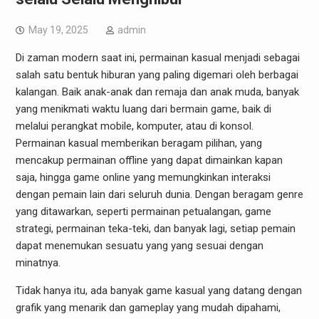
May 19, 2025
admin
Di zaman modern saat ini, permainan kasual menjadi sebagai
salah satu bentuk hiburan yang paling digemari oleh berbagai
kalangan. Baik anak-anak dan remaja dan anak muda, banyak
yang menikmati waktu luang dari bermain game, baik di
melalui perangkat mobile, komputer, atau di konsol.
Permainan kasual memberikan beragam pilihan, yang
mencakup permainan offline yang dapat dimainkan kapan
saja, hingga game online yang memungkinkan interaksi
dengan pemain lain dari seluruh dunia. Dengan beragam genre
yang ditawarkan, seperti permainan petualangan, game
strategi, permainan teka-teki, dan banyak lagi, setiap pemain
dapat menemukan sesuatu yang yang sesuai dengan
minatnya.
Tidak hanya itu, ada banyak game kasual yang datang dengan
grafik yang menarik dan gameplay yang mudah dipahami,