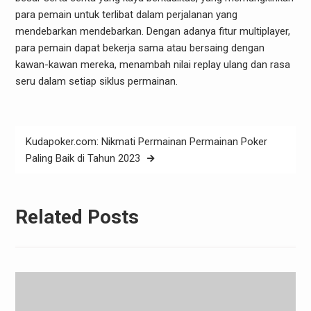
para pemain untuk terlibat dalam perjalanan yang
mendebarkan mendebarkan. Dengan adanya fitur multiplayer,
para pemain dapat bekerja sama atau bersaing dengan
kawan-kawan mereka, menambah nilai replay ulang dan rasa
seru dalam setiap siklus permainan.
Post
Kudapoker.com: Nikmati Permainan Permainan Poker
navigation
Paling Baik di Tahun 2023
Related Posts