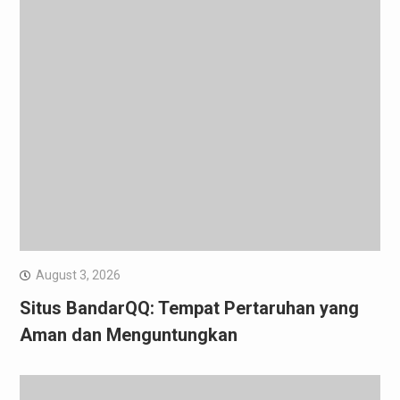
August 3, 2026
Situs BandarQQ: Tempat Pertaruhan yang
Aman dan Menguntungkan