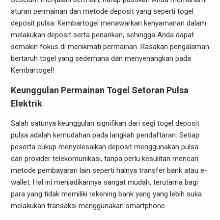
aturan permainan dan metode deposit yang seperti togel
deposit pulsa. Kembartogel menawarkan kenyamanan dalam
melakukan deposit serta penarikan, sehingga Anda dapat
semakin fokus di menikmati permainan. Rasakan pengalaman
bertaruh togel yang sederhana dan menyenangkan pada
Kembartogel!
Keunggulan Permainan Togel Setoran Pulsa
Elektrik
Salah satunya keunggulan signifikan dari segi togel deposit
pulsa adalah kemudahan pada langkah pendaftaran. Setiap
peserta cukup menyelesaikan deposit menggunakan pulsa
dari provider telekomunikasi, tanpa perlu kesulitan mencari
metode pembayaran lain seperti halnya transfer bank atau e-
wallet. Hal ini menjadikannya sangat mudah, terutama bagi
para yang tidak memiliki rekening bank yang yang lebih suka
melakukan transaksi menggunakan smartphone.