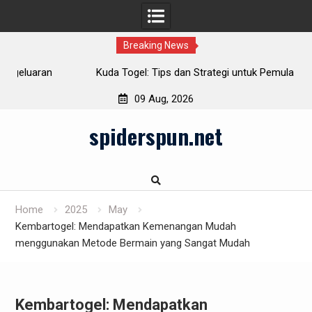
Breaking News
ran
Kuda Togel: Tips dan Strategi untuk Pemula
09 Aug, 2026
Skip
spiderspun.net
to
content
Home
2025
May
Kembartogel: Mendapatkan Kemenangan Mudah
menggunakan Metode Bermain yang Sangat Mudah
Kembartogel: Mendapatkan