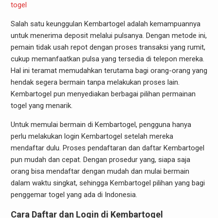
togel
Salah satu keunggulan Kembartogel adalah kemampuannya
untuk menerima deposit melalui pulsanya. Dengan metode ini,
pemain tidak usah repot dengan proses transaksi yang rumit,
cukup memanfaatkan pulsa yang tersedia di telepon mereka.
Hal ini teramat memudahkan terutama bagi orang-orang yang
hendak segera bermain tanpa melakukan proses lain.
Kembartogel pun menyediakan berbagai pilihan permainan
togel yang menarik.
Untuk memulai bermain di Kembartogel, pengguna hanya
perlu melakukan login Kembartogel setelah mereka
mendaftar dulu. Proses pendaftaran dan daftar Kembartogel
pun mudah dan cepat. Dengan prosedur yang, siapa saja
orang bisa mendaftar dengan mudah dan mulai bermain
dalam waktu singkat, sehingga Kembartogel pilihan yang bagi
penggemar togel yang ada di Indonesia.
Cara Daftar dan Login di Kembartogel