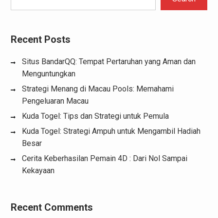
Recent Posts
Situs BandarQQ: Tempat Pertaruhan yang Aman dan
Menguntungkan
Strategi Menang di Macau Pools: Memahami
Pengeluaran Macau
Kuda Togel: Tips dan Strategi untuk Pemula
Kuda Togel: Strategi Ampuh untuk Mengambil Hadiah
Besar
Cerita Keberhasilan Pemain 4D : Dari Nol Sampai
Kekayaan
Recent Comments